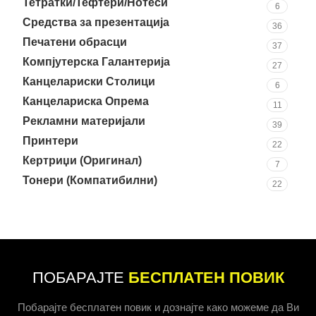
Тетратки/Тефтери/Нотеси
6
Средства за презентација
36
Печатени обрасци
37
Компјутерска Галантерија
27
Канцелариски Столици
6
Канцелариска Опрема
11
Рекламни материјали
39
Принтери
22
Кертриџи (Оригинал)
7
Тонери (Компатибилни)
22
ПОБАРАЈТЕ
БЕСПЛАТЕН ПОВИК
Побарајте бесплатен повик и дознајте како можеме да Ви