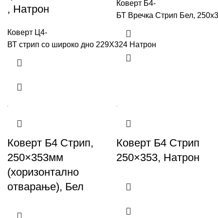
Коверт Б4-
, Натрон
БТ Вречка Стрип Бел, 250x
Коверт Ц4-
ВТ стрип со широко дно 229X324 Натрон
Коверт Б4 Стрип,
Коверт Б4 Стрип
250×353мм
250×353, Натрон
(хоризонтално
отварање), Бел