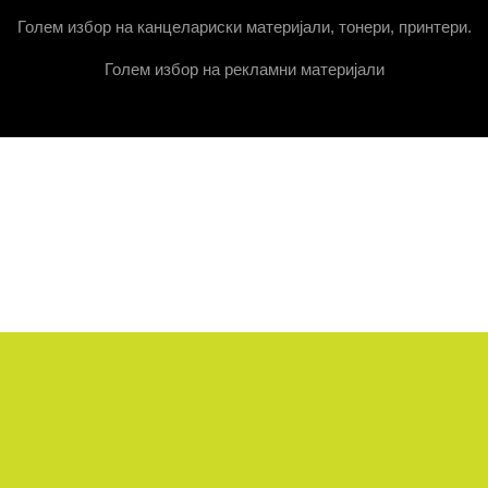
Голем избор на канцелариски материјали, тонери, принтери.
Голем избор на рекламни материјали