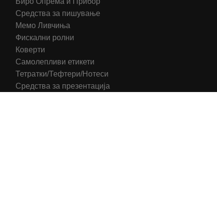
Биро Опрема и Прибор
Средства за пишување
Мемо Ливчиња
Фискални ролни
Коверти
Самолепливи етикети
Тетратки/Тефтери/Нотеси
Средства за презентација
Печатени обрасци
Компјутерска Галантерија
Канцелариски Столици
Канцелариска Опрема
Рекламни материјали
Принтери
Кертриџи (Оригинал)
Тонери (Компатибилни)
2016-2025 All right reserved | Hosting and Development by
MSP Myserverplace
Со цел да ги персонализираме содржините и рекламите на