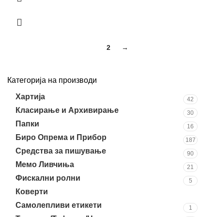
1
2
→
Категорија на производи
Хартија
42
Класирање и Архивирање
30
Папки
16
Биро Опрема и Прибор
187
Средства за пишување
90
Мемо Ливчиња
21
Фискални ролни
5
Коверти
19
Самолепливи етикети
1