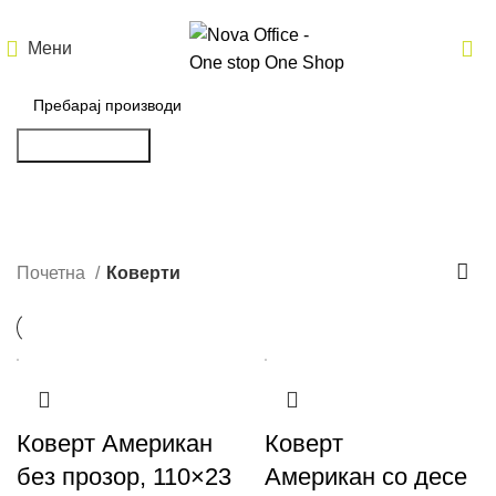
Мени
Пребарување
Коверти
Почетна
Коверти
Коверт Американ
Коверт
без прозор, 110×23
Американ со десе