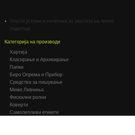
Општи услови и политика за заштита на лични
податоци
Категорија на производи
Хартија
Класирање и Архивирање
Папки
Биро Опрема и Прибор
Средства за пишување
Мемо Ливчиња
Фискални ролни
Коверти
Самолепливи етикети
Тетратки/Тефтери/Нотеси
Средства за презентација
Печатени обрасци