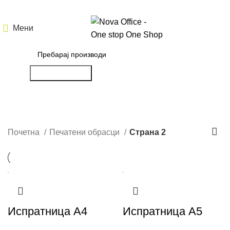
Мени
Пребарување
Печатени обрасци
Почетна
Печатени обрасци
Страна 2
Испратница А4
Испратница А5