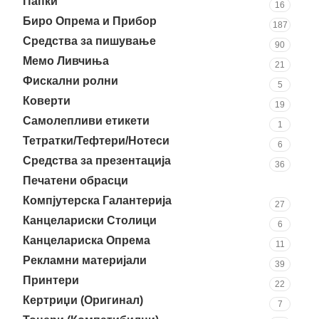
Папки
16
Биро Опрема и Прибор
187
Средства за пишување
90
Мемо Ливчиња
21
Фискални ролни
5
Коверти
19
Самолепливи етикети
1
Тетратки/Тефтери/Нотеси
6
Средства за презентација
36
Печатени обрасци
37
Компјутерска Галантерија
27
Канцелариски Столици
6
Канцелариска Опрема
11
Рекламни материјали
39
Принтери
22
Кертриџи (Оригинал)
7