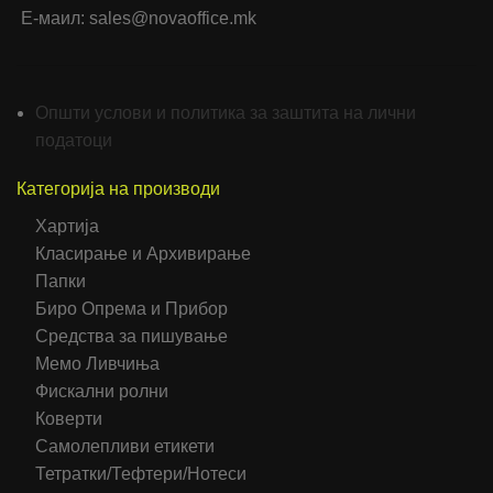
Е-маил: sales@novaoffice.mk
Општи услови и политика за заштита на лични
податоци
Категорија на производи
Хартија
Класирање и Архивирање
Папки
Биро Опрема и Прибор
Средства за пишување
Мемо Ливчиња
Фискални ролни
Коверти
Самолепливи етикети
Тетратки/Тефтери/Нотеси