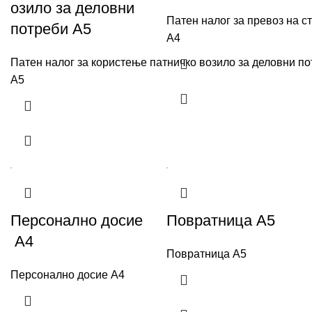
озило за деловни
Патен налог за превоз на с
потреби А5
А4
Патен налог за користење патничко возило за деловни п
А5
Персонално досие
Повратница А5
А4
Повратница А5
Персонално досие А4