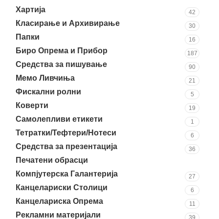
Хартија
42
Класирање и Архивирање
30
Папки
16
Биро Опрема и Прибор
187
Средства за пишување
90
Мемо Ливчиња
21
Фискални ролни
5
Коверти
19
Самолепливи етикети
1
Тетратки/Тефтери/Нотеси
6
Средства за презентација
36
Печатени обрасци
37
Компјутерска Галантерија
27
Канцелариски Столици
6
Канцелариска Опрема
11
Рекламни материјали
39