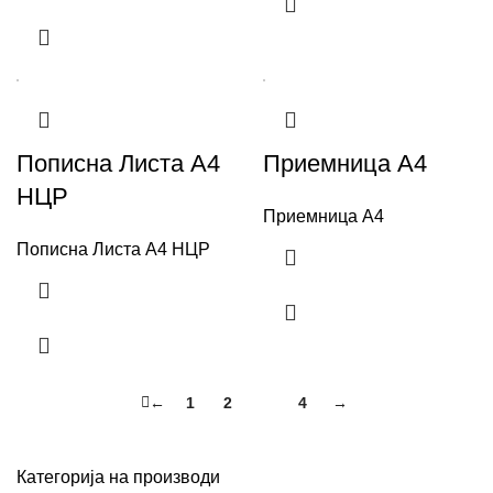
Пописна Листа А4
Приемница А4
НЦР
Приемница А4
Пописна Листа А4 НЦР
←
1
2
3
4
→
Категорија на производи