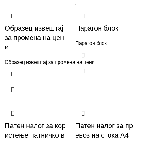
Образец извештај
Парагон блок
за промена на цен
Парагон блок
и
Образец извештај за промена на цени
Патен налог за кор
Патен налог за пр
истење патничко в
евоз на стока А4