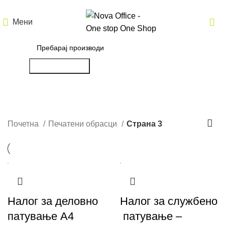
Мени
Пребарување
Печатени обрасци
Почетна
Печатени обрасци
Страна 3
Налог за деловно
Налог за службено
патување А4
патување –