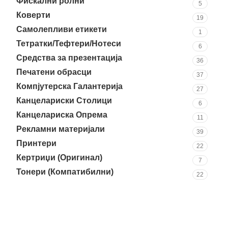
Фискални ролни
5
Коверти
19
Самолепливи етикети
1
Тетратки/Тефтери/Нотеси
6
Средства за презентација
36
Печатени обрасци
37
Компјутерска Галантерија
27
Канцелариски Столици
6
Канцелариска Опрема
11
Рекламни материјали
39
Принтери
22
Кертриџи (Оригинал)
7
Тонери (Компатибилни)
22