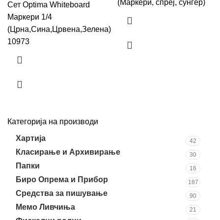
(Маркери, спреј, сунѓер)
Сет Optima Whiteboard
Маркери 1/4
(Црна,Сина,Црвена,Зелена)
10973
Категорија на производи
Хартија
42
Класирање и Архивирање
30
Папки
16
Биро Опрема и Прибор
187
Средства за пишување
90
Мемо Ливчиња
21