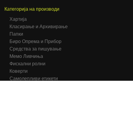
Категорија на производи
Хартија
Класирање и Архивирање
Папки
Биро Опрема и Прибор
Средства за пишување
Мемо Ливчиња
Фискални ролни
Коверти
Самолепливи етикети
Тетратки/Тефтери/Нотеси
Средства за презентација
Печатени обрасци
Компјутерска Галантерија
Канцелариски Столици
Канцелариска Опрема
Рекламни материјали