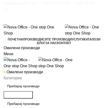
sales@novaoffice.mk
+389 2 6 14 14 80
+389 78 438
327
ПОЧЕТНА
ПРОИЗВОДИ
СИТЕ ПРОИЗВОДИ
УСЛУГИ
КАТАЛОЗИ
БЛОГ
ЗА НАС
КОНТАКТ
Омилени производи
Мени
Омилени производи
0
Категории
Пребарување