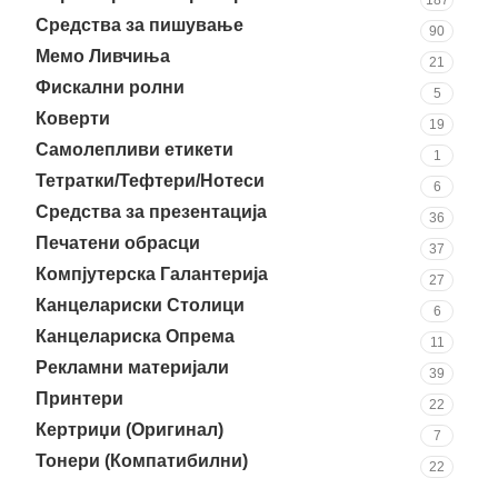
187
Средства за пишување
90
Мемо Ливчиња
21
Фискални ролни
5
Коверти
19
Самолепливи етикети
1
Тетратки/Тефтери/Нотеси
6
Средства за презентација
36
Печатени обрасци
37
Компјутерска Галантерија
27
Канцелариски Столици
6
Канцелариска Опрема
11
Рекламни материјали
39
Принтери
22
Кертриџи (Оригинал)
7
Тонери (Компатибилни)
22