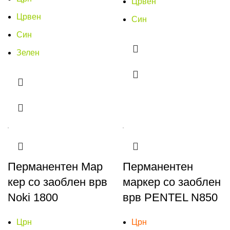
Црвен
Црвен
Син
Син
Зелен
Перманентен Мар
Перманентен
кер со заоблен врв
маркер со заоблен
Noki 1800
врв PENTEL N850
Црн
Црн