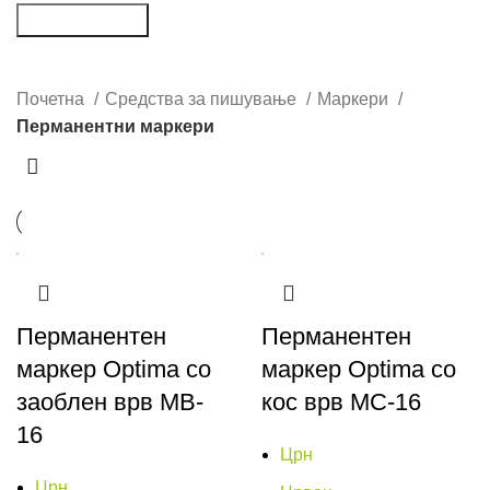
Пребарување
Перманентни маркери
Почетна
Средства за пишување
Маркери
Перманентни маркери
Перманентен
Перманентен
маркер Optima со
маркер Optima со
заоблен врв MB-
кос врв MC-16
16
Црн
Црн