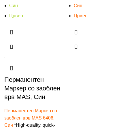
Син
Син
Црвен
Црвен
Перманентен
Маркер со заоблен
врв MAS, Син
Перманентен Маркер со
заоблен врв MAS 6406,
Син
*High-quality, quick-