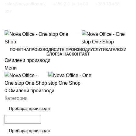
sales@novaoffice.mk
+389 2 6 14 14 80
+389 78 438
327
ПОЧЕТНА
ПРОИЗВОДИ
СИТЕ ПРОИЗВОДИ
УСЛУГИ
КАТАЛОЗИ
БЛОГ
ЗА НАС
КОНТАКТ
Омилени производи
Мени
0
Омилени производи
Категории
Пребарување