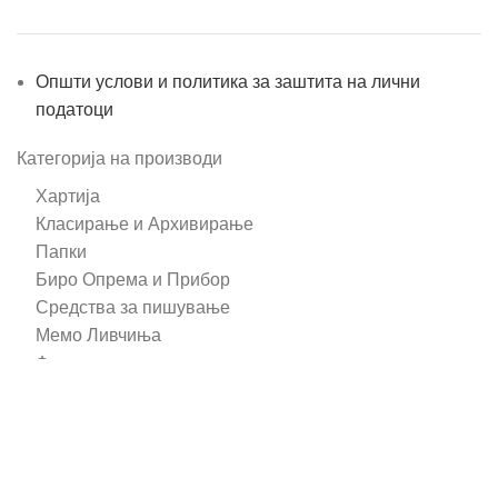
Општи услови и политика за заштита на лични
податоци
Категорија на производи
Хартија
Класирање и Архивирање
Папки
Биро Опрема и Прибор
Средства за пишување
Мемо Ливчиња
Фискални ролни
Коверти
Самолепливи етикети
Тетратки/Тефтери/Нотеси
Средства за презентација