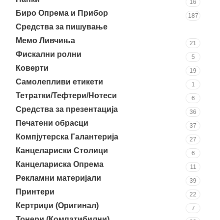
16
Биро Опрема и Прибор
187
Средства за пишување
90
Мемо Ливчиња
21
Фискални ролни
5
Коверти
19
Самолепливи етикети
1
Тетратки/Тефтери/Нотеси
6
Средства за презентација
36
Печатени обрасци
37
Компјутерска Галантерија
27
Канцелариски Столици
6
Канцелариска Опрема
11
Рекламни материјали
39
Принтери
22
Кертриџи (Оригинал)
7
Тонери (Компатибилни)