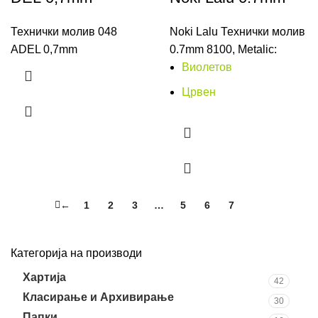
Технички молив 048
Noki Lalu Технички молив
ADEL 0,7mm
0.7mm 8100, Metalic:
Виолетов
Црвен
←
1
2
3
…
5
6
7
8
Категорија на производи
Хартија
42
Класирање и Архивирање
30
Папки