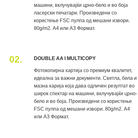
машини, вклучувајќи црно-бело и во боја
ласерски печатари. Произведени со
користење FSC пулпа од мешани извори.
80g/m2. А4 или А3 Формат.
02.
DOUBLE AA I MULTICOPY
Фотокопирна хартија со премиум квалитет,
идеална за важни документи. Светла, бела и
мазна харија која дава одличен резултат во
широк спектар на машини, вклучувајќи црно-
бело и во боја. Произведени со користење
FSC пулпа од мешани извори. 80g/m2. А4
или А3 Формат.