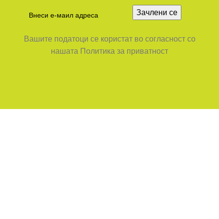
Вашите податоци се користат во согласност со
нашата Политика за приватност
ФЕНИКС НОВА е сопственик на брендовите Nova Print,
Nova Office и SUPER NOVA.
SUPER NOVA Продавница: бул. Партизански одреди
бр.64 ТЦ Лептокарија, Скопје