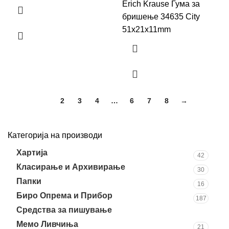
Erich Krause Гума за
бришење 34635 City
51x21x11mm
1
2
3
4
…
6
7
8
→
Категорија на производи
Хартија
42
Класирање и Архивирање
30
Папки
16
Биро Опрема и Прибор
187
Средства за пишување
90
Мемо Ливчиња
21