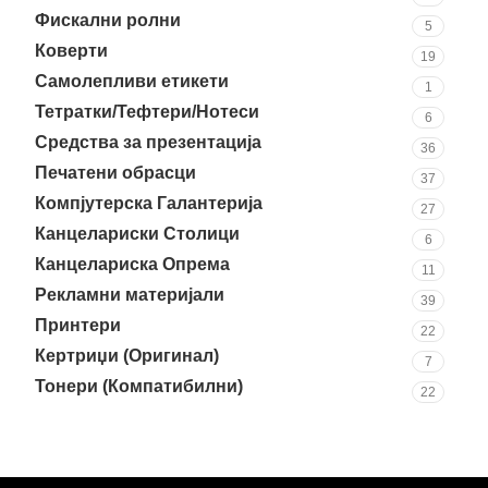
Фискални ролни
5
Коверти
19
Самолепливи етикети
1
Тетратки/Тефтери/Нотеси
6
Средства за презентација
36
Печатени обрасци
37
Компјутерска Галантерија
27
Канцелариски Столици
6
Канцелариска Опрема
11
Рекламни материјали
39
Принтери
22
Кертриџи (Оригинал)
7
Тонери (Компатибилни)
22