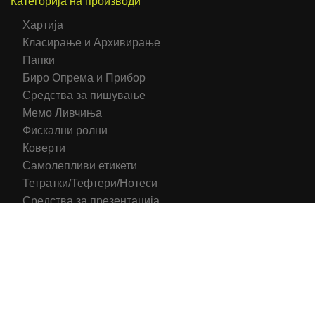
Категорија на производи
Хартија
Класирање и Архивирање
Папки
Биро Опрема и Прибор
Средства за пишување
Мемо Ливчиња
Фискални ролни
Коверти
Самолепливи етикети
Тетратки/Тефтери/Нотеси
Средства за презентација
Печатени обрасци
Компјутерска Галантерија
Канцелариски Столици
Канцелариска Опрема
Рекламни материјали
Принтери