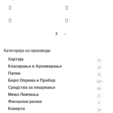
1
2
→
Категорија на производи
Хартија
42
Класирање и Архивирање
30
Папки
16
Биро Опрема и Прибор
187
Средства за пишување
90
Мемо Ливчиња
21
Фискални ролни
5
Коверти
19