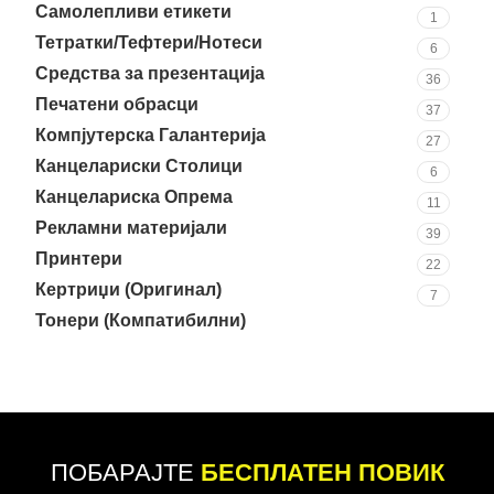
Самолепливи етикети
1
Тетратки/Тефтери/Нотеси
6
Средства за презентација
36
Печатени обрасци
37
Компјутерска Галантерија
27
Канцелариски Столици
6
Канцелариска Опрема
11
Рекламни материјали
39
Принтери
22
Кертриџи (Оригинал)
7
Тонери (Компатибилни)
22
ПОБАРАЈТЕ
БЕСПЛАТЕН ПОВИК