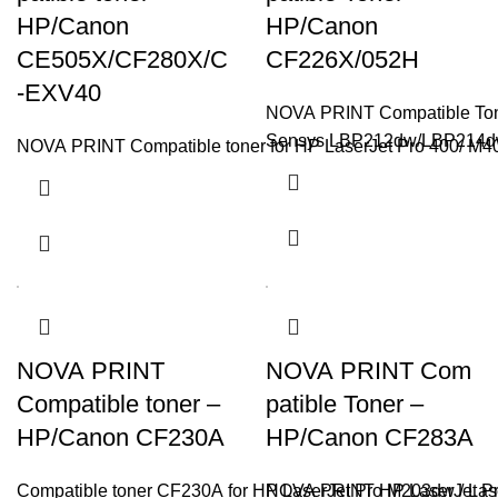
HP/Canon
HP/Canon
CE505X/CF280X/C
CF226X/052H
-EXV40
NOVA PRINT Compatible Tone
Sensys LBP212dw/LBP214d
NOVA PRINT Compatible toner for HP LaserJet Pro 400/ M
NOVA PRINT
NOVA PRINT Com
Compatible toner –
patible Toner –
HP/Canon CF230A
HP/Canon CF283A
Compatible toner CF230A for HP LaserJet Pro M203dw / Las
NOVA PRINT HP LaserJet Pr