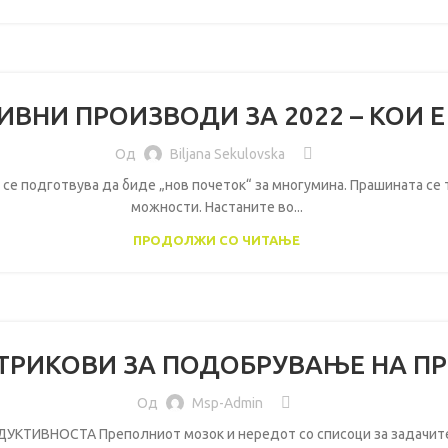
ВНИ ПРОИЗВОДИ ЗА 2022 – КОИ Е 
Од
Biljana Sekulovska
 се подготвува да биде „нов почеток“ за многумина. Прашината се т
можности. Настаните во...
ПРОДОЛЖИ СО ЧИТАЊЕ
ТРИКОВИ ЗА ПОДОБРУВАЊЕ НА П
Од
Msp-Admin
ВНОСТА Преполниот мозок и нередот со списоци за задачите шт