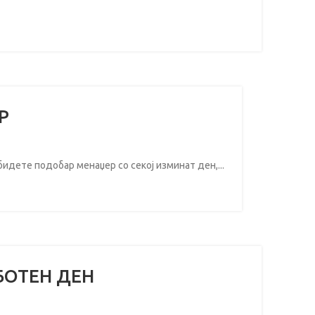
Р
идете подобар менаџер со секој изминат ден,...
БОТЕН ДЕН