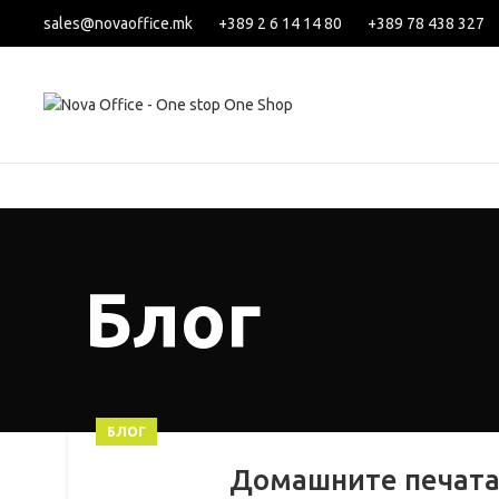
sales@novaoffice.mk
+389 2 6 14 14 80
+389 78 438 327
Блог
БЛОГ
Домашните печатач