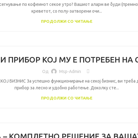
посегнување по кофеинот секое утро? Вашиот аларм ве буди (премно
креветот, со полу-затворени очи...
ПРОДОЛЖИ СО ЧИТАЊЕ
 ПРИБОР КОЈ МУ Е ПОТРЕБЕН НА 
Од
Msp-Admin
 БИЗНИС За успешно функционирање на секој бизнис, ви треба до
прибор за лесно и удобно работење. Доколку сте...
ПРОДОЛЖИ СО ЧИТАЊЕ
 – КОМПЛЕТНО РЕШЕНИЕ ЗА ВАШ