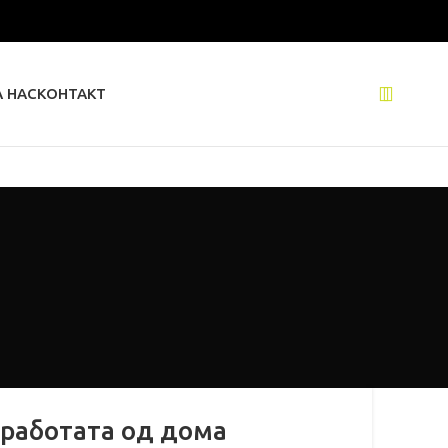
А НАС
КОНТАКТ
 работата од дома