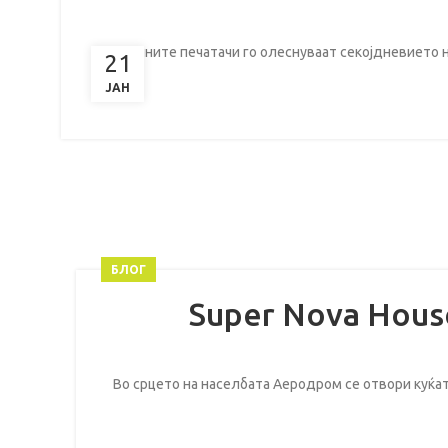
Домашните печатачи го олеснуваат секојдневието н
21
ЈАН
БЛОГ
Super Nova Hous
Во срцето на населбата Аеродром се отвори куќата