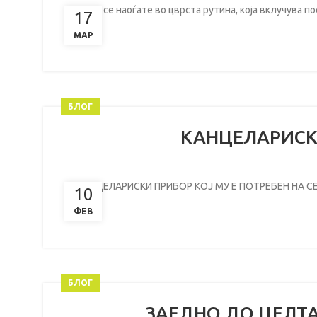
Дали се наоѓате во цврста рутина, која вклучува 
17
МАР
БЛОГ
КАНЦЕЛАРИСКИ
КАНЦЕЛАРИСКИ ПРИБОР КОЈ МУ Е ПОТРЕБЕН НА СЕКОЈ
10
ФЕВ
БЛОГ
ЗАЕДНО ДО ЦЕЛТА