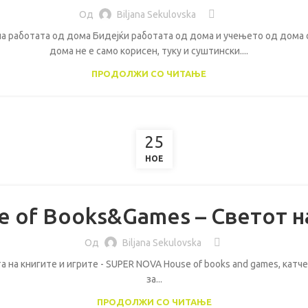
Од
Biljana Sekulovska
а работата од дома Бидејќи работата од дома и учењето од дома с
дома не е само корисен, туку и суштински....
ПРОДОЛЖИ СО ЧИТАЊЕ
25
НОЕ
e of Books&Games – Светот н
Од
Biljana Sekulovska
 на книгите и игрите - SUPER NOVA House of books and games, катч
за...
ПРОДОЛЖИ СО ЧИТАЊЕ