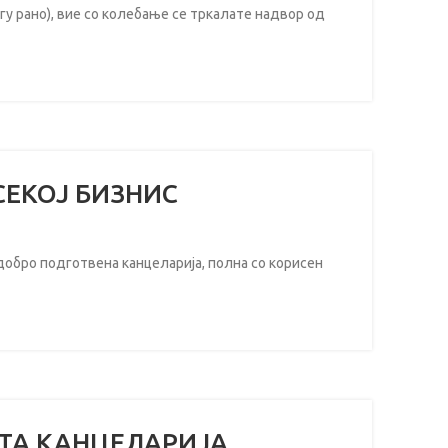
гу рано), вие со колебање се тркалате надвор од
СЕКОЈ БИЗНИС
бро подготвена канцеларија, полна со корисен
АТА КАНЦЕЛАРИЈА