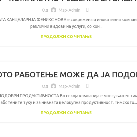
Од
Msp-Admin
КАНЦЕЛАРИЈА ФЕНИКС НОВА е современа и иновативна компанија, 
различни видови на услуги, со кои...
ПРОДОЛЖИ СО ЧИТАЊЕ
ОТО РАБОТЕЊЕ МОЖЕ ДА ЈА ПОД
Од
Msp-Admin
БРИ ПРОДУКТИВНОСТА Во секоја компанија е многу важен тимск
аботените туку и за нивната целокупна продуктивност. Тимското...
ПРОДОЛЖИ СО ЧИТАЊЕ