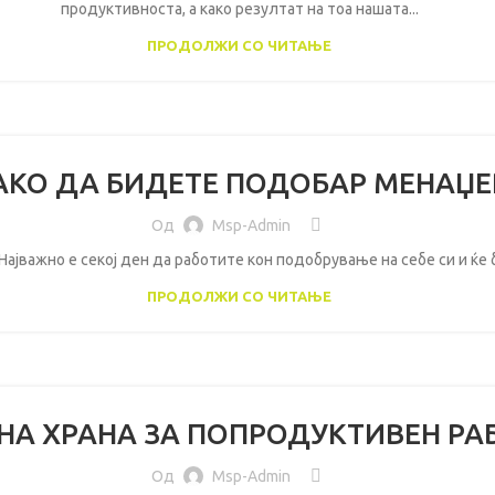
продуктивноста, а како резултат на тоа нашата...
ПРОДОЛЖИ СО ЧИТАЊЕ
АКО ДА БИДЕТЕ ПОДОБАР МЕНАЏЕ
Од
Msp-Admin
ајважно е секој ден да работите кон подобрување на себе си и ќе б
ПРОДОЛЖИ СО ЧИТАЊЕ
НА ХРАНА ЗА ПОПРОДУКТИВЕН РА
Од
Msp-Admin