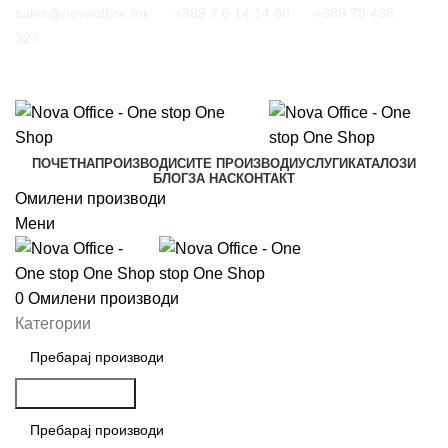
sales@novaoffice.mk
+389 2 6 14 14 80
+389 78 438
327
ПОЧЕТНА
ПРОИЗВОДИ
СИТЕ ПРОИЗВОДИ
УСЛУГИ
КАТАЛОЗИ
БЛОГ
ЗА НАС
КОНТАКТ
Омилени производи
Мени
0
Омилени производи
Категории
Пребарување