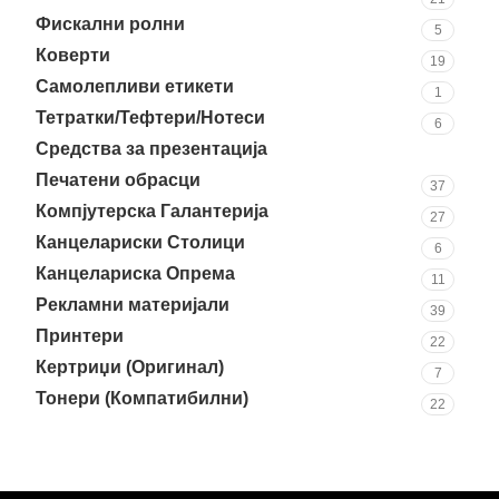
Фискални ролни
5
Коверти
19
Самолепливи етикети
1
Тетратки/Тефтери/Нотеси
6
Средства за презентација
36
Печатени обрасци
37
Компјутерска Галантерија
27
Канцелариски Столици
6
Канцелариска Опрема
11
Рекламни материјали
39
Принтери
22
Кертриџи (Оригинал)
7
Тонери (Компатибилни)
22