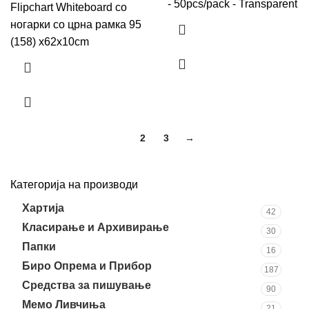
- 50pcs/pack - Transparent
Flipchart Whiteboard со
ногарки со црна рамка 95
(158) x62x10cm
1
2
3
→
Категорија на производи
Хартија
42
Класирање и Архивирање
30
Папки
16
Биро Опрема и Прибор
187
Средства за пишување
90
Мемо Ливчиња
21