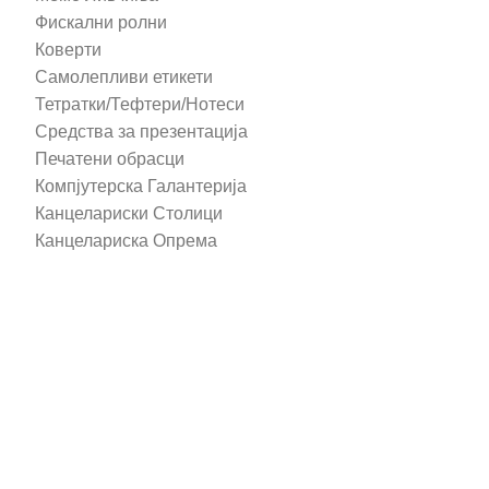
Фискални ролни
Коверти
Самолепливи етикети
Тетратки/Тефтери/Нотеси
Средства за презентација
Печатени обрасци
Компјутерска Галантерија
Канцелариски Столици
Канцелариска Опрема
Рекламни материјали
Принтери
Кертриџи (Оригинал)
Тонери (Компатибилни)
2016-2025 All right reserved | Hosting and Development by
MSP Myserverplace
Со цел да ги персонализираме содржините и рекламите на
сајтот, да ги обезбедиме социјалните карактеристики и да
го анализираме нашиот сообраќај, користиме колачиња.