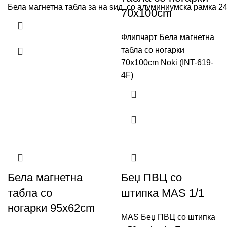
Бела магнетна табла за на ѕид, со алуминиумска рамка 2
70x100cm
Флипчарт Бела магнетна
табла со ногарки
70x100cm Noki (INT-619-
4F)
Бела магнетна
Беџ ПВЦ со
табла со
штипка MAS 1/1
ногарки 95x62cm
MAS Беџ ПВЦ со штипка