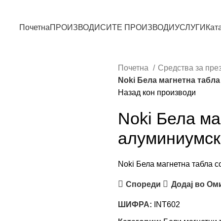
Почетна
ПРОИЗВОДИ
СИТЕ ПРОИЗВОДИ
УСЛУГИ
Кат
Почетна
Средства за пре
Noki Бела магнетна табл
Назад кон производи
Noki Бела ма
алуминиумск
Noki Бела магнетна табла с
Спореди
Додај во Ом
ШИФРА:
INT602