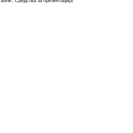
табли
,
Средства за презентација