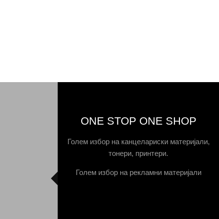
ONE STOP ONE SHOP
Голем избор на канцелариски материјали,
тонери, принтери.
Голем избор на рекламни материјали