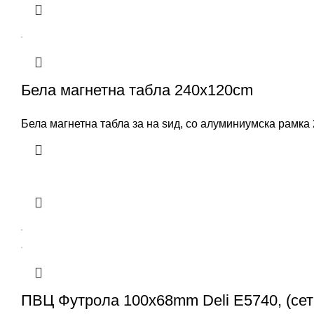
Бела магнетна табла 240x120cm
Бела магнетна табла за на ѕид, со алуминиумска рамка
ПВЦ Футрола 100x68mm Deli E5740, (сет 