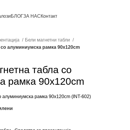
алози
БЛОГ
ЗА НАС
Контакт
зентација
Бели магнетни табли
а со алуминиумска рамка 90x120cm
гнетна табла со
а рамка 90x120cm
о алуминиумска рамка 90x120cm (INT-602)
илени