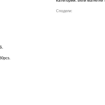
Категории:
Бели магнетни 
Сподели:
s.
30pcs.