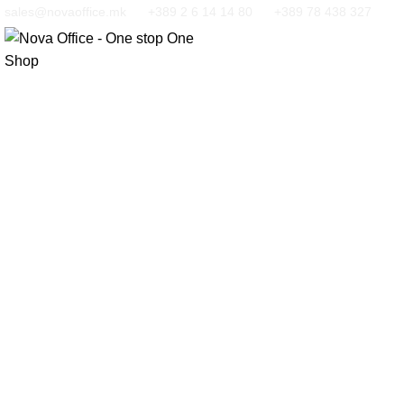
sales@novaoffice.mk
+389 2 6 14 14 80
+389 78 438 327
Кликнете за зголемување