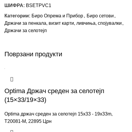
ШИФРА:
BSETPVC1
Категории:
Биро Опрема и Прибор
,
Биро сетови
,
Држачи за пенкала, визит карти, ливчиња, спојувалки
,
Држачи за селотејп
Поврзани продукти
Optima Држач среден за селотејп
(15×33/19×33)
Optima држач среден за селотејп 15x33 - 19x33m,
T20081-M, 22895 Црн