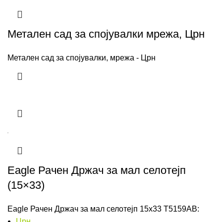
Метален сад за спојувалки мрежа, Црн
Метален сад за спојувалки, мрежа - Црн
Eagle Рачен Држач за мал селотејп
(15×33)
Eagle Рачен Држач за мал селотејп 15x33 T5159AB:
Црн