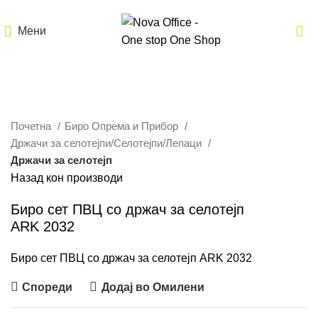
Мени
Кликнете за зголемување
Почетна
Биро Опрема и Прибор
Држачи за селотејпи/Селотејпи/Лепаци
Држачи за селотејп
Назад кон производи
Биро сет ПВЦ со држач за селотејп
ARK 2032
Биро сет ПВЦ со држач за селотејп ARK 2032
Спореди
Додај во Омилени