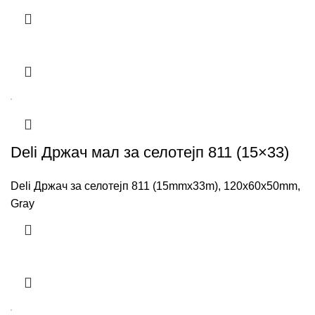
Deli Држач мал за селотејп 811 (15×33)
Deli Држач за селотејп 811 (15mmx33m), 120х60х50mm,
Gray