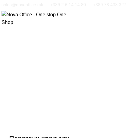
sales@novaoffice.mk
+389 2 6 14 14 80
+389 78 438 327
Кликнете за зголемување