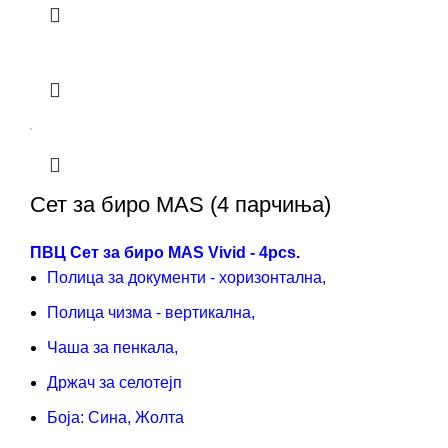
Сет за биро MAS (4 парчиња)
ПВЦ Сет за биро MAS Vivid - 4pcs.
Полица за документи - хоризонтална,
Полица чизма - вертикална,
Чаша за пенкала,
Држач за селотејп
Боја: Сина, Жолта