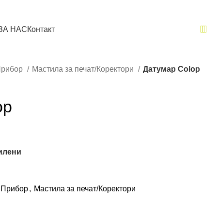
ЗА НАС
Контакт
Прибор
Мастила за печат/Коректори
Датумар Colop
op
илени
 Прибор
,
Мастила за печат/Коректори