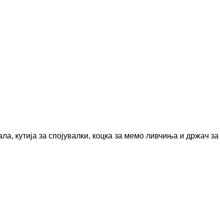
ла, кутија за спојувалки, коцка за мемо ливчиња и држач за