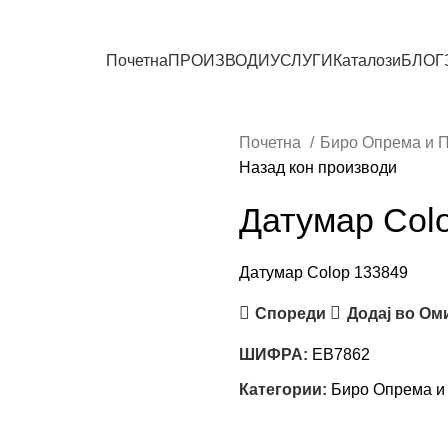
СИТЕ ПРОИЗВОДИ
Почетна
ПРОИЗВОДИ
УСЛУГИ
Каталози
БЛОГ
Почетна
Биро Опрема и 
Назад кон производи
Датумар Col
Датумар Colop 133849
Спореди
Додај во Ом
ШИФРА:
EB7862
Категории:
Биро Опрема и