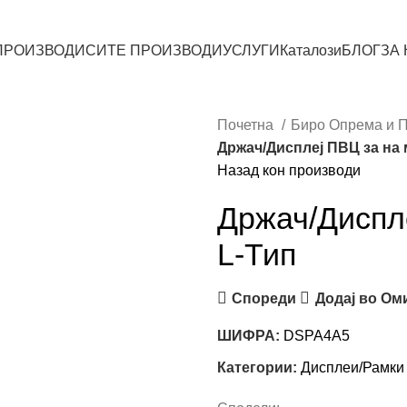
ПРОИЗВОДИ
СИТЕ ПРОИЗВОДИ
УСЛУГИ
Каталози
БЛОГ
ЗА
Почетна
Биро Опрема и 
Држач/Дисплеј ПВЦ за на 
Назад кон производи
Држач/Диспле
L-Тип
Спореди
Додај во Ом
ШИФРА:
DSPA4A5
Категории:
Дисплеи/Рамки