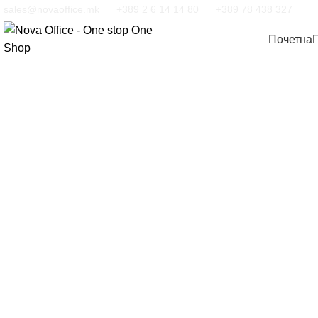
sales@novaoffice.mk
+389 2 6 14 14 80
+389 78 438 327
Почетна
Кликнете за зголемување