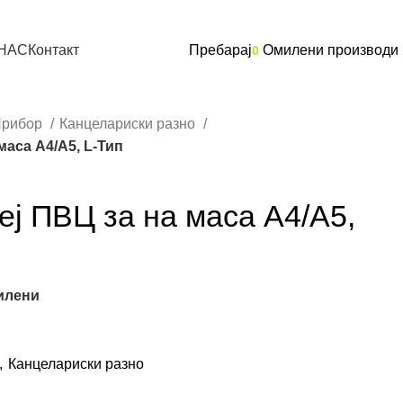
 НАС
Контакт
Пребарај
Омилени производи
0
Прибор
Канцелариски разно
маса A4/А5, L-Тип
ј ПВЦ за на маса A4/А5,
илени
,
Канцелариски разно