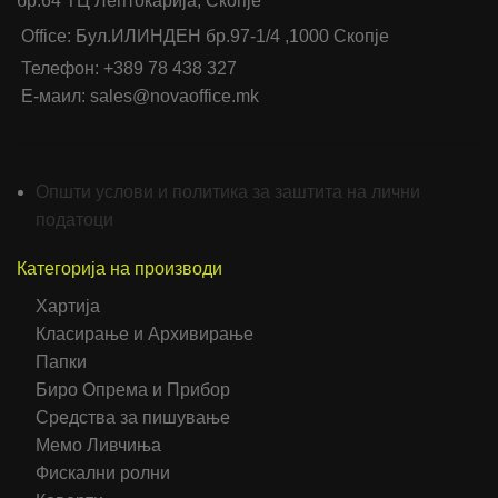
бр.64 ТЦ Лептокарија, Скопје
Office: Бул.ИЛИНДЕН бр.97-1/4 ,1000 Скопје
Телефон: +389 78 438 327
Е-маил: sales@novaoffice.mk
Општи услови и политика за заштита на лични
податоци
Категорија на производи
Хартија
Класирање и Архивирање
Папки
Биро Опрема и Прибор
Средства за пишување
Мемо Ливчиња
Фискални ролни