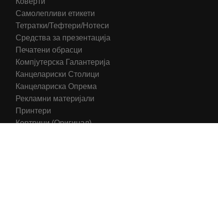
Коверти
Самолепливи етикети
Тетратки/Тефтери/Нотеси
Средства за презентација
Печатени обрасци
Компјутерска Галантерија
Канцелариски Столици
Канцелариска Опрема
Рекламни материјали
Принтери
Кертриџи (Оригинал)
Тонери (Компатибилни)
2016-2025 All right reserved | Hosting and Development by
MSP Myserverplace
Со цел да ги персонализираме содржините и рекламите на
сајтот, да ги обезбедиме социјалните карактеристики и да
го анализираме нашиот сообраќај, користиме колачиња.
Исто така, ги споделуваме информациите за вашата
употреба на сајтот, со нашите партнери за социјални