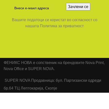
Вашите податоци се користат во согласност со
нашата Политика за приватност
ФЕНИКС НОВА е сопственик на брендовите Nova Print,
Nova Office и SUPER NOVA.
SUPER NOVA Продавница: бул. Партизански одреди
бр.64 ТЦ Лептокарија, Скопје
Office: Бул.ИЛИНДЕН бр.97-1/4 ,1000 Скопје
Телефон: +389 78 438 327