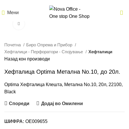
Мени
Кликнете за зголемување
Почетна
Биро Опрема и Прибор
Хефталици - Перфоратори - Спојување
Хефталици
Назад кон производи
Хефталица Optima Метална No.10, до 20л.
Optima Хефталица Клешта, Метална No.10, 20л, 22100,
Black
Спореди
Додај во Омилени
ШИФРА:
OE009655