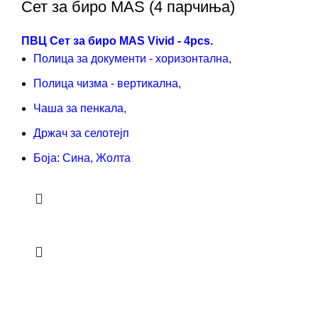
Сет за биро MAS (4 парчиња)
ПВЦ Сет за биро MAS Vivid - 4pcs.
Полица за документи - хоризонтална,
Полица чизма - вертикална,
Чаша за пенкала,
Држач за селотејп
Боја: Сина, Жолта