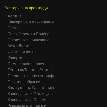
Категорија на производи
Хартија
Класирање и Архивирање
Папки
Биро Опрема и Прибор
Средства за пишување
Мемо Ливчиња
Фискални ролни
Коверти
Самолепливи етикети
Тетратки/Тефтери/Нотеси
Средства за презентација
Печатени обрасци
Компјутерска Галантерија
Канцелариски Столици
Канцелариска Опрема
Рекламни материјали