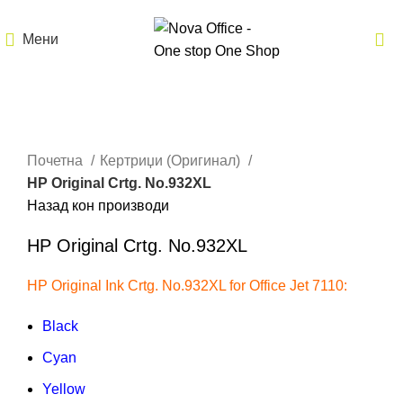
Мени
Кликнете за зголемување
Почетна
Кертриџи (Оригинал)
HP Original Crtg. No.932XL
Назад кон производи
HP Original Crtg. No.932XL
HP Original Ink Crtg. No.932XL for Office Jet 7110:
Black
Cyan
Yellow