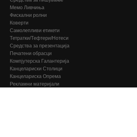
Мемо Ливчиња
Фискални ролни
Коверти
Самолепливи етикети
Тетратки/Тефтери/Нотеси
Средства за презентација
Печатени обрасци
Компјутерска Галантерија
Канцелариски Столици
Канцелариска Опрема
Рекламни материјали
Принтери
Кертриџи (Оригинал)
Тонери (Компатибилни)
2016-2025 All right reserved | Hosting and Development by
MSP Myserverplace
Со цел да ги персонализираме содржините и рекламите на
сајтот, да ги обезбедиме социјалните карактеристики и да