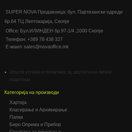
SUPER NOVA Продавница: бул. Партизански одреди
бр.64 ТЦ Лептокарија, Скопје
Office: Бул.ИЛИНДЕН бр.97-1/4 ,1000 Скопје
Телефон: +389 78 438 327
Е-маил: sales@novaoffice.mk
Општи услови и политика за заштита на лични
податоци
Категорија на производи
Хартија
Класирање и Архивирање
Папки
Биро Опрема и Прибор
Средства за пишување