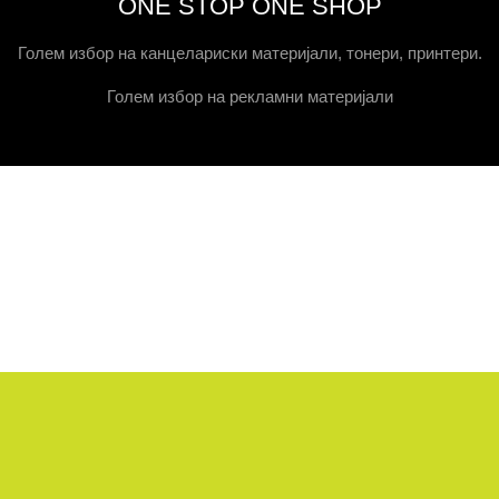
ONE STOP ONE SHOP
Голем избор на канцелариски материјали, тонери, принтери.
Голем избор на рекламни материјали