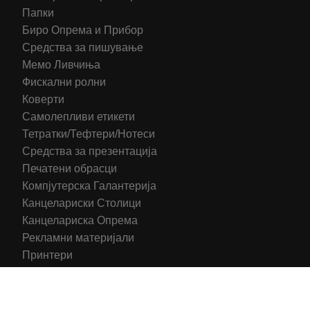
Папки
Биро Опрема и Прибор
Средства за пишување
Мемо Ливчиња
Фискални ролни
Коверти
Самолепливи етикети
Тетратки/Тефтери/Нотеси
Средства за презентација
Печатени обрасци
Компјутерска Галантерија
Канцелариски Столици
Канцелариска Опрема
Рекламни материјали
Принтери
Кертриџи (Оригинал)
Тонери (Компатибилни)
2016-2025 All right reserved | Hosting and Development by