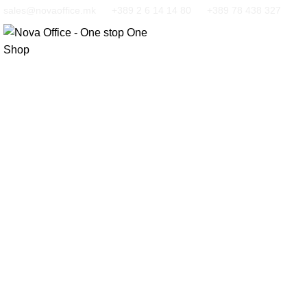
sales@novaoffice.mk
+389 2 6 14 14 80
+389 78 438 327
Кликнете за зголемување