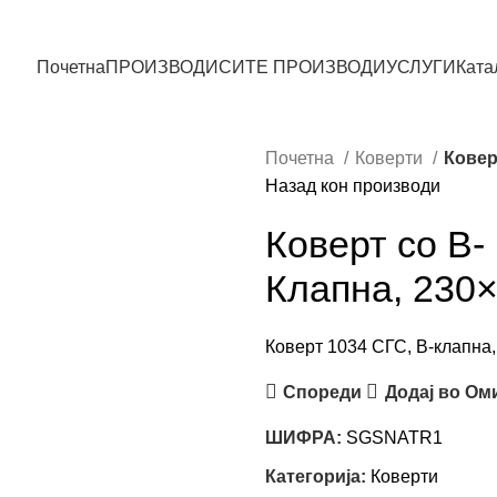
Почетна
ПРОИЗВОДИ
СИТЕ ПРОИЗВОДИ
УСЛУГИ
Ката
Почетна
Коверти
Ковер
Назад кон производи
Коверт со В-
Клапна, 230
Коверт 1034 СГС, В-клапна
Спореди
Додај во Ом
ШИФРА:
SGSNATR1
Категорија:
Коверти