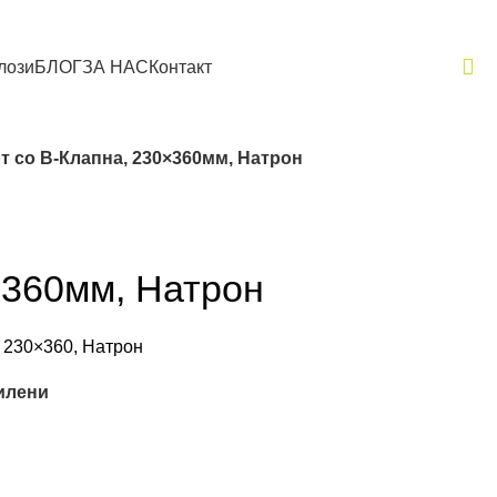
лози
БЛОГ
ЗА НАС
Контакт
т со В-Клапна, 230×360мм, Натрон
×360мм, Натрон
, 230×360, Натрон
илени