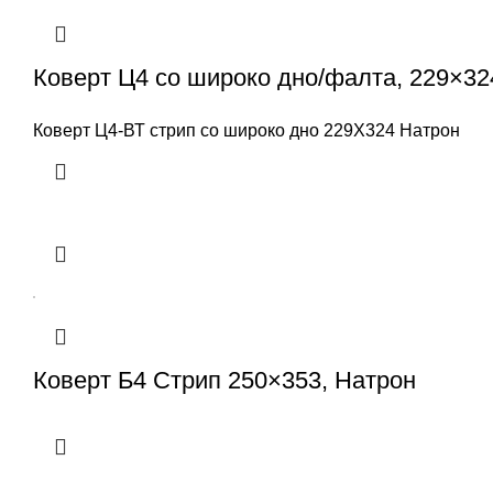
Коверт Ц4 со широко дно/фалта, 229×3
Коверт Ц4-ВТ стрип со широко дно 229X324 Натрон
Коверт Б4 Стрип 250×353, Натрон