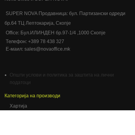
SUPER NOVA Продавница: бул. Партизански одреди
бр.64 ТЦ Лептокарија, Скопје
Office: Бул.ИЛИНДЕН бр.97-1/4 ,1000 Скопје
Телефон: +389 78 438 327
Е-маил: sales@novaoffice.mk
Општи услови и политика за заштита на лични
податоци
Категорија на производи
Хартија
Класирање и Архивирање
Папки
Биро Опрема и Прибор