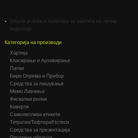
Општи услови и политика за заштита на лични
податоци
Категорија на производи
Хартија
Класирање и Архивирање
Папки
Биро Опрема и Прибор
Средства за пишување
Мемо Ливчиња
Фискални ролни
Коверти
Самолепливи етикети
Тетратки/Тефтери/Нотеси
Средства за презентација
Печатени обрасци