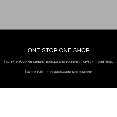
ONE STOP ONE SHOP
Голем избор на канцелариски материјали, тонери, принтери.
Голем избор на рекламни материјали