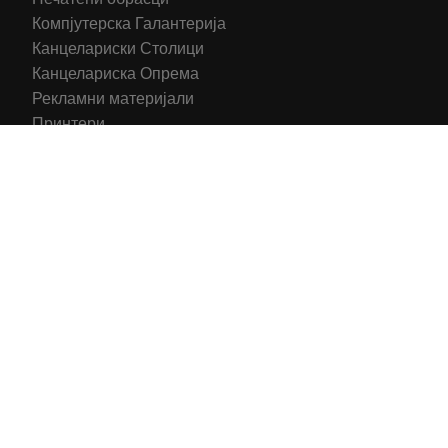
Компјутерска Галантерија
Канцелариски Столици
Канцелариска Опрема
Рекламни материјали
Принтери
Кертриџи (Оригинал)
Тонери (Компатибилни)
2016-2025 All right reserved | Hosting and Development by
MSP Myserverplace
Со цел да ги персонализираме содржините и рекламите на
сајтот, да ги обезбедиме социјалните карактеристики и да
го анализираме нашиот сообраќај, користиме колачиња.
Исто така, ги споделуваме информациите за вашата
употреба на сајтот, со нашите партнери за социјални
медиуми, рекламирање и анализи.
Информации
Се согласувам