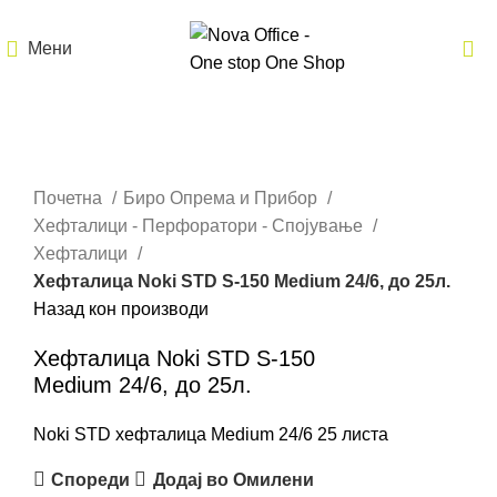
Мени
Кликнете за зголемување
Почетна
Биро Опрема и Прибор
Хефталици - Перфоратори - Спојување
Хефталици
Хефталица Noki STD S-150 Medium 24/6, до 25л.
Назад кон производи
Хефталица Noki STD S-150
Medium 24/6, до 25л.
Noki STD хефталица Medium 24/6 25 листа
Спореди
Додај во Омилени