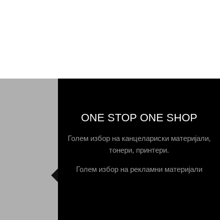
ONE STOP ONE SHOP
Голем избор на канцелариски материјали,
тонери, принтери.
Голем избор на рекламни материјали