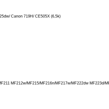
425dw/ Canon 719H/ CE505X (6,5k)
211 MF212w/MF215/MF216n/MF217w/MF222dw MF223d/MF2