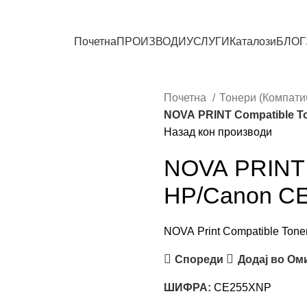
СИТЕ ПРОИЗВОДИ
Почетна
ПРОИЗВОДИ
УСЛУГИ
Каталози
БЛОГ
Почетна
Тонери (Компат
NOVA PRINT Compatible T
Назад кон производи
NOVA PRINT 
HP/Canon C
NOVA Print Compatible Tone
Спореди
Додај во Ом
ШИФРА:
CE255XNP