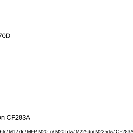
270D
on CF283A
fn/ M127fn/ MFP M201n/ M201dw/ M225dn/ M225dw/ CF283A 