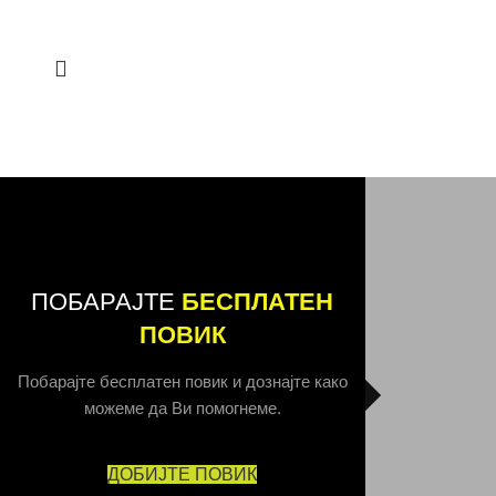
ПОБАРАЈТЕ
БЕСПЛАТЕН
ПОВИК
Побарајте бесплатен повик и дознајте како
можеме да Ви помогнеме.
ДОБИЈТЕ ПОВИК