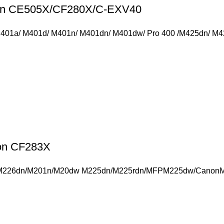
non CE505X/CF280X/C-EXV40
 M401a/ M401d/ M401n/ M401dn/ M401dw/ Pro 400 /M425dn/ M
on CF283X
6dn/M201n/M20dw M225dn/M225rdn/MFPM225dw/CanonMF