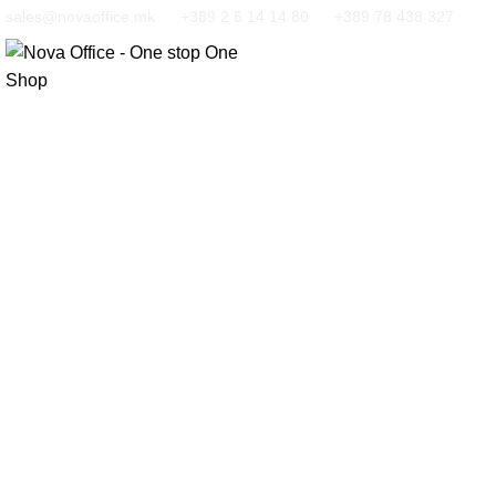
sales@novaoffice.mk
+389 2 6 14 14 80
+389 78 438 327
Кликнете за зголемување