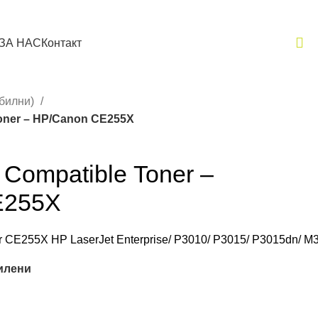
ЗА НАС
Контакт
ибилни)
oner – HP/Canon CE255X
Compatible Toner –
E255X
r CE255X HP LaserJet Enterprise/ P3010/ P3015/ P3015dn/ M
илени