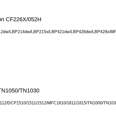
on CF226X/052H
P212dw/LBP214dw/LBP215x/LBP421dw/LBP426dw/LBP428x/MF4
 TN1050/TN1030
1/1112/DCP1510/1511/1512/MFC1810/1811/1815/TN1000/TN10