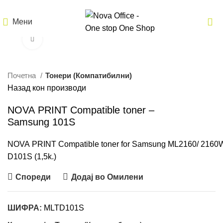
Мени
Кликнете за зголемување
Почетна
Тонери (Компатибилни)
Назад кон производи
NOVA PRINT Compatible toner –
Samsung 101S
NOVA PRINT Compatible toner for Samsung ML2160/ 2160
D101S (1,5k.)
Спореди
Додај во Омилени
ШИФРА:
MLTD101S