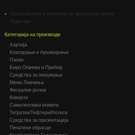
Општи услови и политика за заштита на лични
податоци
Категорија на производи
Хартија
Класирање и Архивирање
Папки
Биро Опрема и Прибор
Средства за пишување
Мемо Ливчиња
Фискални ролни
Коверти
Самолепливи етикети
Тетратки/Тефтери/Нотеси
Средства за презентација
Печатени обрасци