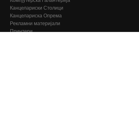
Компјутерска Галантерија
Канцелариски Столици
Канцелариска Опрема
Рекламни материјали
Принтери
Кертриџи (Оригинал)
Тонери (Компатибилни)
2016-2025 All right reserved | Hosting and Development by
MSP Myserverplace
Со цел да ги персонализираме содржините и рекламите на
сајтот, да ги обезбедиме социјалните карактеристики и да
го анализираме нашиот сообраќај, користиме колачиња.
Исто така, ги споделуваме информациите за вашата
употреба на сајтот, со нашите партнери за социјални
медиуми, рекламирање и анализи.
Информации
Се согласувам