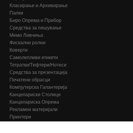
Класирање и Архивирање
Папки
Биро Опрема и Прибор
Средства за пишување
Мемо Ливчиња
Фискални ролни
Коверти
Самолепливи етикети
Тетратки/Тефтери/Нотеси
Средства за презентација
Печатени обрасци
Компјутерска Галантерија
Канцелариски Столици
Канцелариска Опрема
Рекламни материјали
Принтери
Кертриџи (Оригинал)
Тонери (Компатибилни)