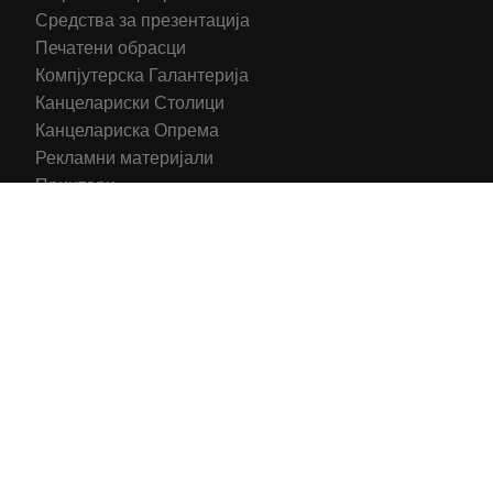
Средства за презентација
Печатени обрасци
Компјутерска Галантерија
Канцелариски Столици
Канцелариска Опрема
Рекламни материјали
Принтери
Кертриџи (Оригинал)
Тонери (Компатибилни)
2016-2025 All right reserved | Hosting and Development by
MSP Myserverplace
Со цел да ги персонализираме содржините и рекламите на
сајтот, да ги обезбедиме социјалните карактеристики и да
го анализираме нашиот сообраќај, користиме колачиња.
Исто така, ги споделуваме информациите за вашата
употреба на сајтот, со нашите партнери за социјални
медиуми, рекламирање и анализи.
Информации
Се согласувам