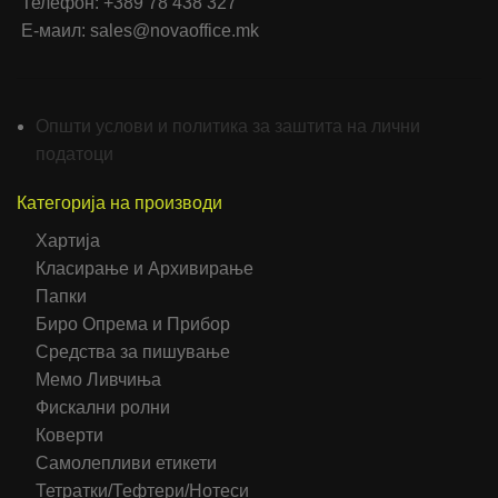
Телефон: +389 78 438 327
Е-маил: sales@novaoffice.mk
Општи услови и политика за заштита на лични
податоци
Категорија на производи
Хартија
Класирање и Архивирање
Папки
Биро Опрема и Прибор
Средства за пишување
Мемо Ливчиња
Фискални ролни
Коверти
Самолепливи етикети
Тетратки/Тефтери/Нотеси