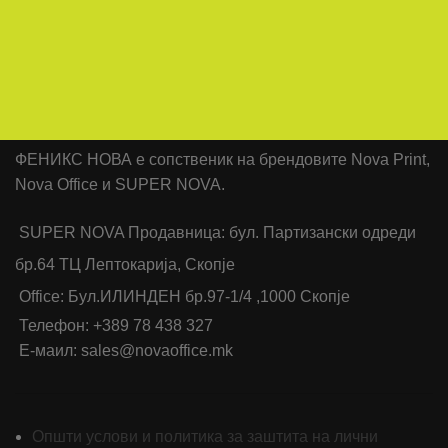
ФЕНИКС НОВА е сопственик на брендовите Nova Print,
Nova Office и SUPER NOVA.
SUPER NOVA Продавница: бул. Партизански одреди
бр.64 ТЦ Лептокарија, Скопје
Office: Бул.ИЛИНДЕН бр.97-1/4 ,1000 Скопје
Телефон: +389 78 438 327
Е-маил: sales@novaoffice.mk
Општи услови и политика за заштита на лични