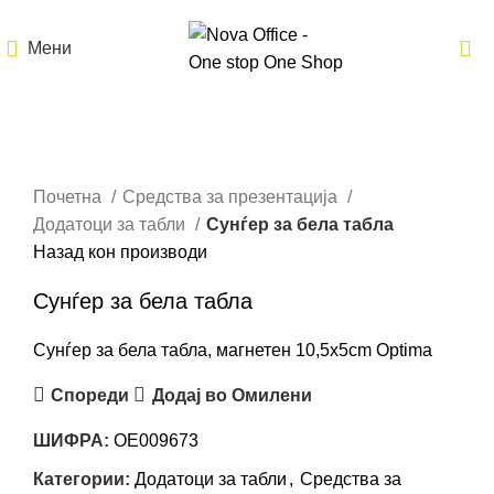
Мени
Кликнете за зголемување
Почетна
Средства за презентација
Додатоци за табли
Сунѓер за бела табла
Назад кон производи
Сунѓер за бела табла
Сунѓер за бела табла, магнетен 10,5x5cm Optima
Спореди
Додај во Омилени
ШИФРА:
OE009673
Категории:
Додатоци за табли
,
Средства за