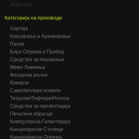
податоци
Категорија на производи
Хартија
Класирање и Архивирање
Папки
Биро Опрема и Прибор
Средства за пишување
Мемо Ливчиња
Фискални ролни
Коверти
Самолепливи етикети
Тетратки/Тефтери/Нотеси
Средства за презентација
Печатени обрасци
Компјутерска Галантерија
Канцелариски Столици
Канцелариска Опрема