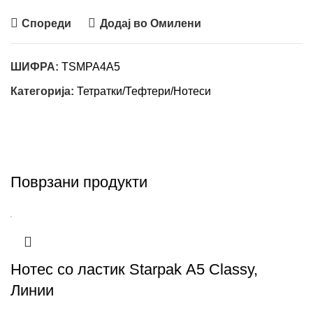
Спореди
Додај во Омилени
ШИФРА:
TSMPA4A5
Категорија:
Тетратки/Тефтери/Нотеси
Поврзани продукти
Нотес со ластик Starpak А5 Classy,
Линии