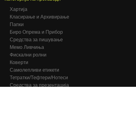
Хартија
Класирање и Архивирање
Папки
Биро Опрема и Прибор
Средства за пишување
Мемо Ливчиња
Фискални ролни
Коверти
Самолепливи етикети
Тетратки/Тефтери/Нотеси
Средства за презентација
Печатени обрасци
Компјутерска Галантерија
Канцелариски Столици
Канцелариска Опрема
Рекламни материјали
Принтери