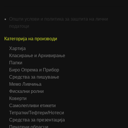
Општи услови и политика за заштита на лични
податоци
Категорија на производи
Хартија
Класирање и Архивирање
Папки
Биро Опрема и Прибор
Средства за пишување
Мемо Ливчиња
Фискални ролни
Коверти
Самолепливи етикети
Тетратки/Тефтери/Нотеси
Средства за презентација
Печатени обрасци