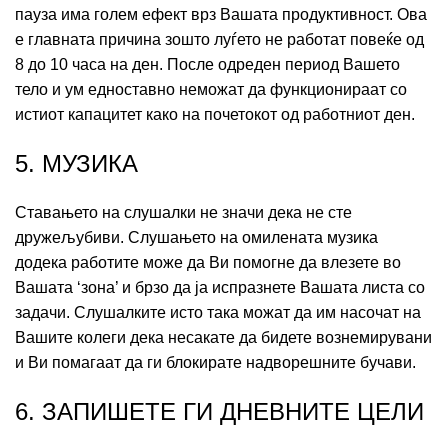
пауза има голем ефект врз Вашата продуктивност. Ова
е главната причина зошто луѓето не работат повеќе од
8 до 10 часа на ден. После одреден период Вашето
тело и ум едноставно неможат да функционираат со
истиот капацитет како на почетокот од работниот ден.
5. МУЗИКА
Ставањето на слушалки не значи дека не сте
дружељубиви. Слушањето на омилената музика
додека работите може да Ви помогне да влезете во
Вашата ‘зона’ и брзо да ја испразнете Вашата листа со
задачи. Слушалките исто така можат да им насочат на
Вашите колеги дека несакате да бидете вознемирувани
и Ви помагаат да ги блокирате надворешните бучави.
6. ЗАПИШЕТЕ ГИ ДНЕВНИТЕ ЦЕЛИ