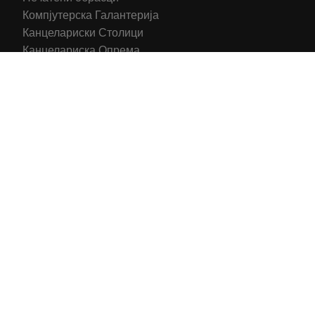
Компјутерска Галантерија
Канцелариски Столици
Канцелариска Опрема
Рекламни материјали
Принтери
Кертриџи (Оригинал)
Тонери (Компатибилни)
2016-2025 All right reserved | Hosting and Development by
MSP Myserverplace
Со цел да ги персонализираме содржините и рекламите на
сајтот, да ги обезбедиме социјалните карактеристики и да
го анализираме нашиот сообраќај, користиме колачиња.
Исто така, ги споделуваме информациите за вашата
употреба на сајтот, со нашите партнери за социјални
медиуми, рекламирање и анализи.
Информации
Се согласувам