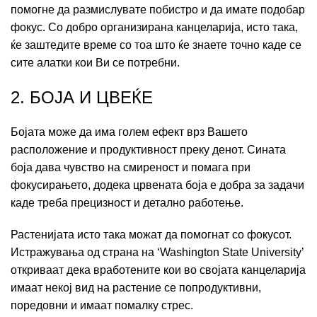
помогне да размислувате побистро и да имате подобар
фокус. Со добро организирана канцеларија, исто така,
ќе заштедите време со тоа што ќе знаете точно каде се
сите алатки кои Ви се потребни.
2. БОЈА И ЦВЕЌЕ
Бојата може да има голем ефект врз Вашето
расположение и продуктивност преку денот. Сината
боја дава чувство на смиреност и помага при
фокусирањето, додека црвената боја е добра за задачи
каде треба прецизност и детално работење.
Растенијата исто така можат да помогнат со фокусот.
Истражувања од страна на ‘Washington State University’
откриваат дека вработените кои во својата канцеларија
имаат некој вид на растение се попродуктивни,
поредовни и имаат помалку стрес.