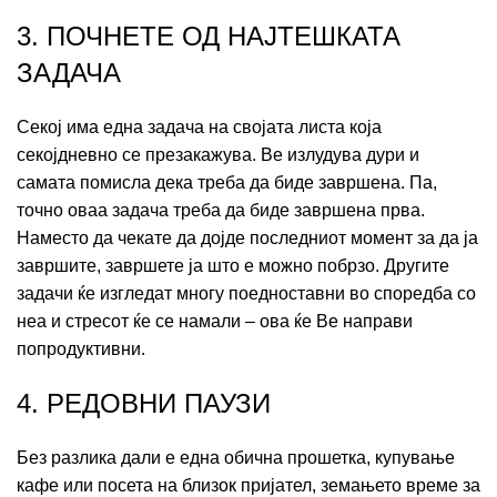
3. ПОЧНЕТЕ ОД НАЈТЕШКАТА
ЗАДАЧА
Секој има една задача на својата листа која
секојдневно се презакажува. Ве излудува дури и
самата помисла дека треба да биде завршена. Па,
точно оваа задача треба да биде завршена прва.
Наместо да чекате да дојде последниот момент за да ја
завршите, завршете ја што е можно побрзо. Другите
задачи ќе изгледат многу поедноставни во споредба со
неа и стресот ќе се намали – ова ќе Ве направи
попродуктивни.
4. РЕДОВНИ ПАУЗИ
Без разлика дали е една обична прошетка, купување
кафе или посета на близок пријател, земањето време за