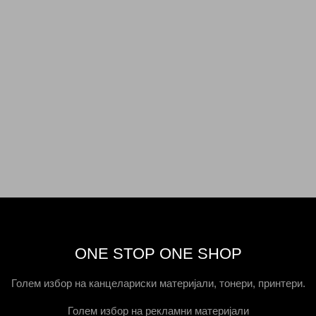
ONE STOP ONE SHOP
Голем избор на канцелариски материјали, тонери, принтери.
Голем избор на рекламни материјали