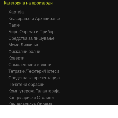
Категорија на производи
Хартија
Класирање и Архивирање
Папки
Биро Опрема и Прибор
Средства за пишување
Мемо Ливчиња
Фискални ролни
Коверти
Самолепливи етикети
Тетратки/Тефтери/Нотеси
Средства за презентација
Печатени обрасци
Компјутерска Галантерија
Канцелариски Столици
Канцелариска Опрема
Рекламни материјали
Принтери