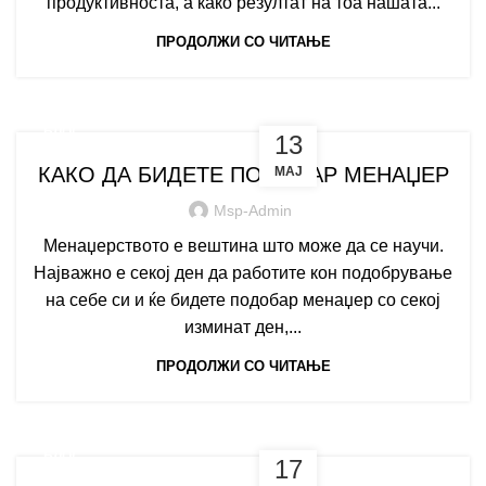
продуктивноста, а како резултат на тоа нашата...
ПРОДОЛЖИ СО ЧИТАЊЕ
БЛОГ
13
КАКО ДА БИДЕТЕ ПОДОБАР МЕНАЏЕР
МАЈ
Msp-Admin
Менаџерството е вештина што може да се научи.
Најважно е секој ден да работите кон подобрување
на себе си и ќе бидете подобар менаџер со секој
изминат ден,...
ПРОДОЛЖИ СО ЧИТАЊЕ
БЛОГ
17