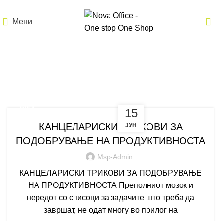
Мени
Постирано од
msp-admin
БЛОГ
15
КАНЦЕЛАРИСКИ ТРИКОВИ ЗА
ЈУН
ПОДОБРУВАЊЕ НА ПРОДУКТИВНОСТА
Msp-Admin
КАНЦЕЛАРИСКИ ТРИКОВИ ЗА ПОДОБРУВАЊЕ
НА ПРОДУКТИВНОСТА Преполниот мозок и
нередот со списоци за задачите што треба да
завршат, не одат многу во прилог на