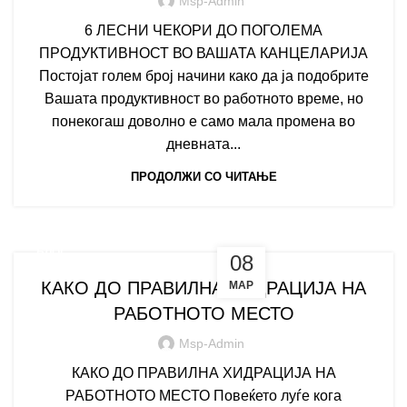
Msp-Admin
6 ЛЕСНИ ЧЕКОРИ ДО ПОГОЛЕМА
ПРОДУКТИВНОСТ ВО ВАШАТА КАНЦЕЛАРИЈА
Постојат голем број начини како да ја подобрите
Вашата продуктивност во работното време, но
понекогаш доволно е само мала промена во
дневната...
ПРОДОЛЖИ СО ЧИТАЊЕ
БЛОГ
08
КАКО ДО ПРАВИЛНА ХИДРАЦИЈА НА
МАР
РАБОТНОТО МЕСТО
Msp-Admin
КАКО ДО ПРАВИЛНА ХИДРАЦИЈА НА
РАБОТНОТО МЕСТО Повеќето луѓе кога