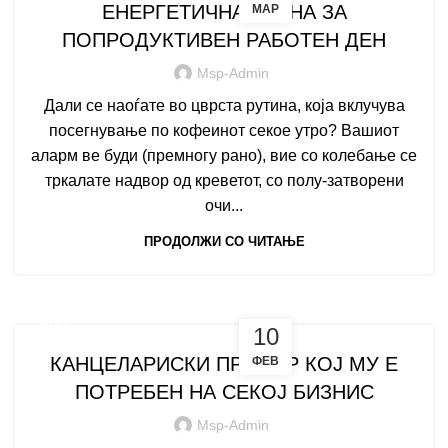
ЕНЕРГЕТИЧНА ХРАНА ЗА
МАР
ПОПРОДУКТИВЕН РАБОТЕН ДЕН
Msp-Admin
Дали се наоѓате во цврста рутина, која вклучува
посегнување по кофеинот секое утро? Вашиот
аларм ве буди (премногу рано), вие со колебање се
тркалате надвор од креветот, со полу-затворени
очи...
ПРОДОЛЖИ СО ЧИТАЊЕ
БЛОГ
10
КАНЦЕЛАРИСКИ ПРИБОР КОЈ МУ Е
ФЕВ
ПОТРЕБЕН НА СЕКОЈ БИЗНИС
Msp-Admin