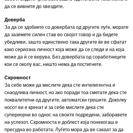
да се вивнете до ѕвездите.
Доверба
За да се здобиете со довербата од другите луѓе, морате
да заземете силен став во својот говор и да бидете
убедливи, зашто единствено така другите ќе ве сфатат
како сериозна личност која може да се следи и на која
може да ѝ се верува. Без довербата од соработниците
кои се околу вас, ништо нема да постигнете.
Скромност
За себе може да мислите дека сте интелигентна и
снаодлива личност, но ако поради тоа сметате дека сте
поквалитетни од другите, автоматски грешите. Доколку
носот ви е кренат и за себе мислите дека сте
супериорни во однос на своите подредени, заборавете
на успехот. Скромноста е доблест која понекогаш е
пресудна во работата. Луѓето мора да ве сакаат за да