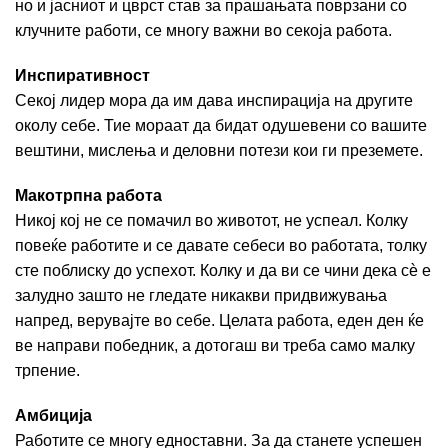
но и јасниот и цврст став за прашањата поврзани со
клучните работи, се многу важни во секоја работа.
Инспиративност
Секој лидер мора да им дава инспирација на другите
околу себе. Тие мораат да бидат одушевени со вашите
вештини, мислења и деловни потези кои ги преземете.
Макотрпна работа
Никој кој не се помачил во животот, не успеал. Колку
повеќе работите и се давате себеси во работата, толку
сте поблиску до успехот. Колку и да ви се чини дека сѐ е
залудно зашто не гледате никакви придвижувања
напред, верувајте во себе. Целата работа, еден ден ќе
ве направи победник, а дотогаш ви треба само малку
трпение.
Амбиција
Работите се многу едноставни. За да станете успешен