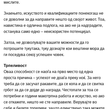
мислите.
Знаењето, искуството и квалификациите понекогаш не
се доволни за да направите нешто од својот живот. Тоа,
навистина е одлична подлога, на ако не ја надградите,
останува само едно – неискористен потенцијал.
Затоа, не дозволувајте вашите можности да го
потрошите тукутака, туку дознајте кои вештини мора да
ги поседува секој успешен човек.
Трпеливост
Оваа способност се наоѓа на прво место од една
проста причина – успехот не доаѓа преку ноќ. За него
треба да се засучат ракавите, да се копа и да се свитка
грбот за да се дојде до награда. Честопати за тоа се
потребни и години макотрпна работа и искуство, но ако
се откажете, ништо не сте направиле. Верувајте во
себе и бидете трпеливи, зашто единствено така можете