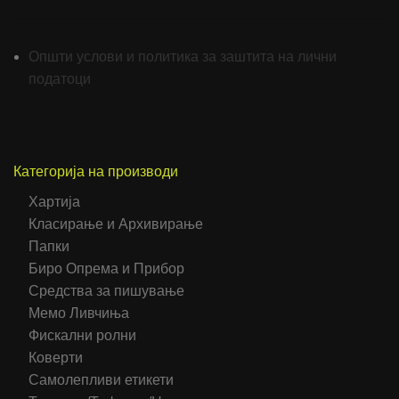
Општи услови и политика за заштита на лични
податоци
Категорија на производи
Хартија
Класирање и Архивирање
Папки
Биро Опрема и Прибор
Средства за пишување
Мемо Ливчиња
Фискални ролни
Коверти
Самолепливи етикети