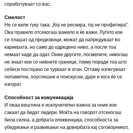
соработуваат со вас.
Смелост
Не се вели туку така: „Кој не рескира, тој не профитира“.
Ова правило отсекогаш важело и ќе важи. Луѓето кои
се плашат од предизвици, можат да напредуваат во
кариерата, но само до одредено ниво, а после тоа
немаат каде да одат. Оние другите, посмелите, никогаш
не знаат кои се нивните граници, токму поради тоа што
себеси постојано се туркаат в оган. Оттаму излегуваат
попаметни, поуспешни и поискусни, дури и кога ќе се
изгорат.
Способност за комуникација
И оваа вештина е исклучително важна за оние кои
сакаат да бидат лидери. Моќта на говорот отсекогаш
била силна, а добрата елоквенција, способноста за
убедување и развивање на довербата кај соговорникот,