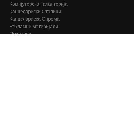
Компјутерска Галантерија
Канцелариски Столици
Канцелариска Опрема
Рекламни материјали
Принтери
Кертриџи (Оригинал)
Тонери (Компатибилни)
2016-2025 All right reserved | Hosting and Development by
MSP Myserverplace
Со цел да ги персонализираме содржините и рекламите на
сајтот, да ги обезбедиме социјалните карактеристики и да
го анализираме нашиот сообраќај, користиме колачиња.
Исто така, ги споделуваме информациите за вашата
употреба на сајтот, со нашите партнери за социјални
медиуми, рекламирање и анализи.
Информации
Се согласувам