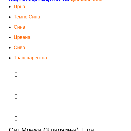
Црна
Темно Сина
Сина
Црвена
Сива
Транспарентна
Сет Мрежа (3 парчиња), Црн