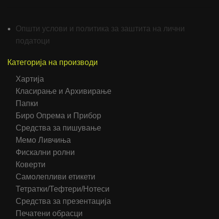
Општи услови и политика за заштита на лични
податоци
Категорија на производи
Хартија
Класирање и Архивирање
Папки
Биро Опрема и Прибор
Средства за пишување
Мемо Ливчиња
Фискални ролни
Коверти
Самолепливи етикети
Тетратки/Тефтери/Нотеси
Средства за презентација
Печатени обрасци