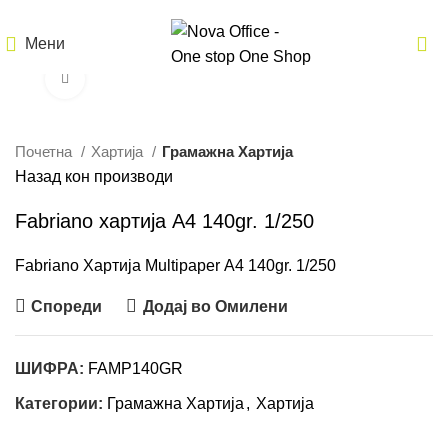
Мени
Кликнете за зголемување
Почетна
Хартија
Грамажна Хартија
Назад кон производи
Fabriano хартија A4 140gr. 1/250
Fabriano Хартија Мultipaper A4 140gr. 1/250
Спореди
Додај во Омилени
ШИФРА:
FAMP140GR
Категории:
Грамажна Хартија
,
Хартија