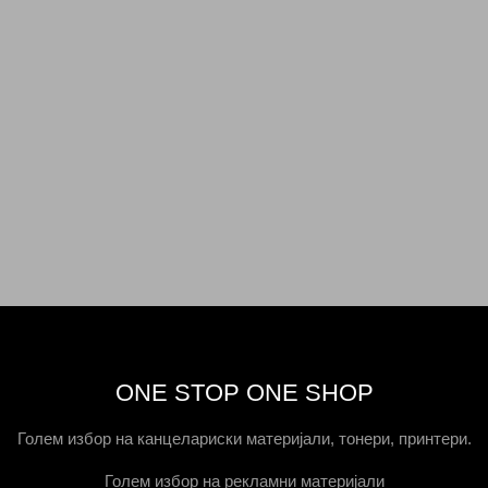
ONE STOP ONE SHOP
Голем избор на канцелариски материјали, тонери, принтери.
Голем избор на рекламни материјали