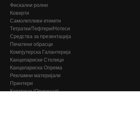
Фискални ролни
Коверти
Самолепливи етикети
Тетратки/Тефтери/Нотеси
Средства за презентација
Печатени обрасци
Компјутерска Галантерија
Канцелариски Столици
Канцелариска Опрема
Рекламни материјали
Принтери
Кертриџи (Оригинал)
Тонери (Компатибилни)
2016-2025 All right reserved | Hosting and Development by
MSP Myserverplace
Со цел да ги персонализираме содржините и рекламите на
сајтот, да ги обезбедиме социјалните карактеристики и да
го анализираме нашиот сообраќај, користиме колачиња.