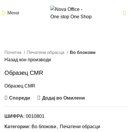
Мени
Кликнете за зголемување
Почетна
Печатени обрасци
Во блокови
Назад кон производи
Образец CMR
Образец CMR
Спореди
Додај во Омилени
ШИФРА:
0010801
Категории:
Во блокови
,
Печатени обрасци