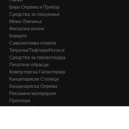
Биро Опрема и Прибор
Средства за пишување
Мемо Ливчиња
Фискални ролни
Коверти
Самолепливи етикети
Тетратки/Тефтери/Нотеси
Средства за презентација
Печатени обрасци
Компјутерска Галантерија
Канцелариски Столици
Канцелариска Опрема
Рекламни материјали
Принтери
Кертриџи (Оригинал)
Тонери (Компатибилни)
2016-2025 All right reserved | Hosting and Development by
MSP Myserverplace