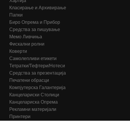
Хартија
Класирање и Архивирање
Папки
Биро Опрема и Прибор
Средства за пишување
Мемо Ливчиња
Фискални ролни
Коверти
Самолепливи етикети
Тетратки/Тефтери/Нотеси
Средства за презентација
Печатени обрасци
Компјутерска Галантерија
Канцелариски Столици
Канцелариска Опрема
Рекламни материјали
Принтери
Кертриџи (Оригинал)