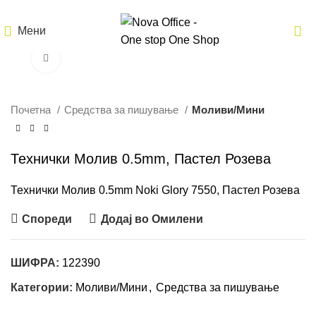
Мени
Кликнете за зголемување
Почетна
Средства за пишување
Моливи/Мини
Технички Молив 0.5mm, Пастел Розева
Технички Молив 0.5mm Noki Glory 7550, Пастел Розева
Спореди
Додај во Омилени
ШИФРА:
122390
Категории:
Моливи/Мини
,
Средства за пишување