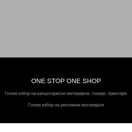
ONE STOP ONE SHOP
Голем избор на канцелариски материјали, тонери, принтери.
Голем избор на рекламни материјали