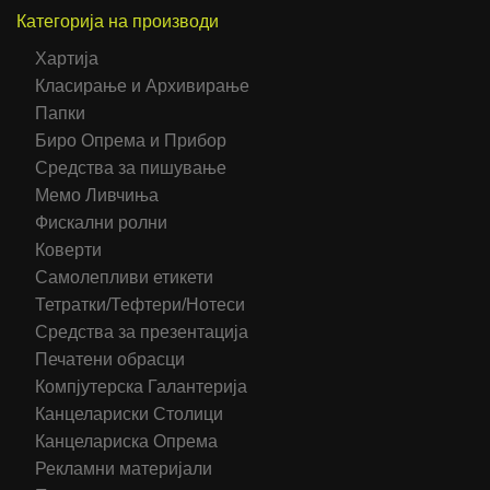
Категорија на производи
Хартија
Класирање и Архивирање
Папки
Биро Опрема и Прибор
Средства за пишување
Мемо Ливчиња
Фискални ролни
Коверти
Самолепливи етикети
Тетратки/Тефтери/Нотеси
Средства за презентација
Печатени обрасци
Компјутерска Галантерија
Канцелариски Столици
Канцелариска Опрема
Рекламни материјали