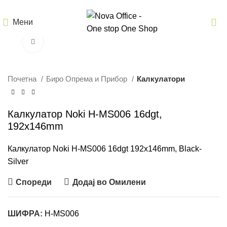
Мени
Кликнете за зголемување
Почетна
Биро Опрема и Прибор
Калкулатори
Калкулатор Noki H-MS006 16dgt,
192x146mm
Калкулатор Noki H-MS006 16dgt 192x146mm, Black-
Silver
Спореди
Додај во Омилени
ШИФРА:
H-MS006