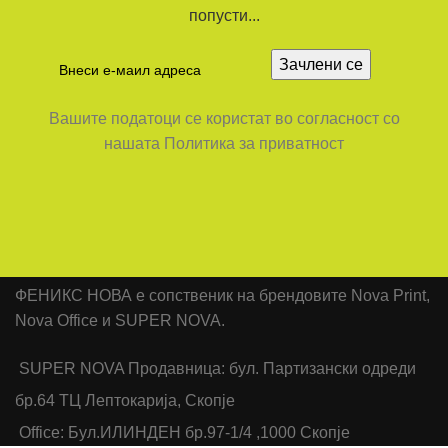
попусти...
Вашите податоци се користат во согласност со
нашата Политика за приватност
ФЕНИКС НОВА е сопственик на брендовите Nova Print,
Nova Office и SUPER NOVA.
SUPER NOVA Продавница: бул. Партизански одреди
бр.64 ТЦ Лептокарија, Скопје
Office: Бул.ИЛИНДЕН бр.97-1/4 ,1000 Скопје