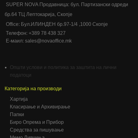
SUPER NOVA Продавница: бул. Партизански одреди
бр.64 ТЦ Лептокарија, Скопје
Office: Бул.ИЛИНДЕН бр.97-1/4 ,1000 Скопје
Телефон: +389 78 438 327
Е-маил: sales@novaoffice.mk
Општи услови и политика за заштита на лични
податоци
Категорија на производи
Хартија
Класирање и Архивирање
Папки
Биро Опрема и Прибор
Средства за пишување
Мемо Ливчиња