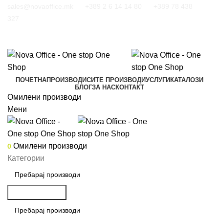
sales@novaoffice.mk
+389 2 6 14 14 80
+389 78 438
327
ПОЧЕТНА
ПРОИЗВОДИ
СИТЕ ПРОИЗВОДИ
УСЛУГИ
КАТАЛОЗИ
БЛОГ
ЗА НАС
КОНТАКТ
Омилени производи
Мени
Омилени производи
0
Категории
Пребарување