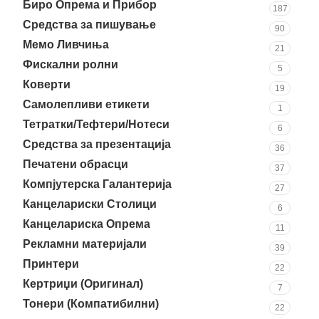
Биро Опрема и Прибор
187
Средства за пишување
90
Мемо Ливчиња
21
Фискални ролни
5
Коверти
19
Самолепливи етикети
1
Тетратки/Тефтери/Нотеси
6
Средства за презентација
36
Печатени обрасци
37
Компјутерска Галантерија
27
Канцелариски Столици
6
Канцелариска Опрема
11
Рекламни материјали
39
Принтери
22
Кертриџи (Оригинал)
7
Тонери (Компатибилни)
22