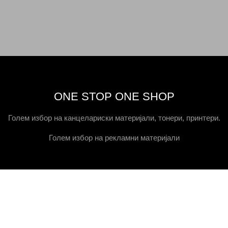
ONE STOP ONE SHOP
Голем избор на канцелариски материјали, тонери, принтери.
Голем избор на рекламни материјали