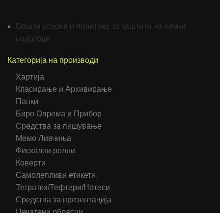
Општи услови и политика за заштита на лични
податоци
Категорија на производи
Хартија
Класирање и Архивирање
Папки
Биро Опрема и Прибор
Средства за пишување
Мемо Ливчиња
Фискални ролни
Коверти
Самолепливи етикети
Тетратки/Тефтери/Нотеси
Средства за презентација
Печатени обрасци