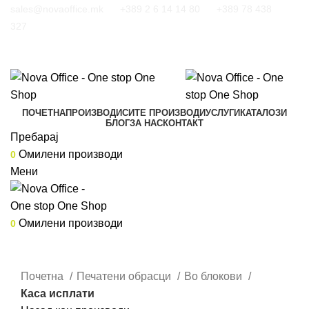
sales@novaoffice.mk
+389 2 6 14 14 80
+389 78 438
327
ПОЧЕТНА
ПРОИЗВОДИ
СИТЕ ПРОИЗВОДИ
УСЛУГИ
КАТАЛОЗИ
БЛОГ
ЗА НАС
КОНТАКТ
Пребарај
Омилени производи
0
Мени
Омилени производи
0
Кликнете за зголемување
Почетна
Печатени обрасци
Во блокови
Каса исплати