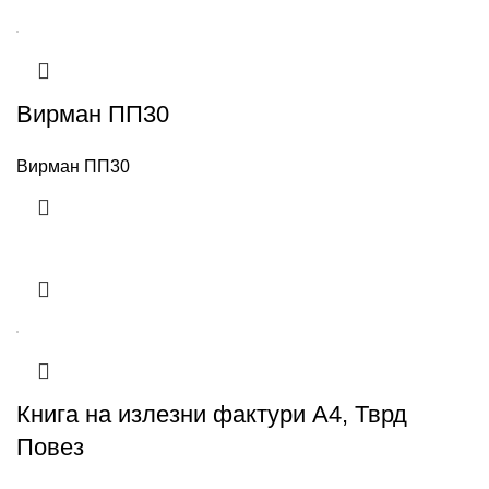
Вирман ПП30
Вирман ПП30
Книга на излезни фактури А4, Тврд
Повез