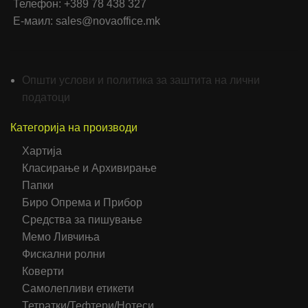
Телефон: +389 78 438 327
Е-маил: sales@novaoffice.mk
Општи услови и политика за заштита на лични
податоци
Категорија на производи
Хартија
Класирање и Архивирање
Папки
Биро Опрема и Прибор
Средства за пишување
Мемо Ливчиња
Фискални ролни
Коверти
Самолепливи етикети
Тетратки/Тефтери/Нотеси