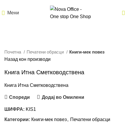
Мени
Кликнете за зголемување
Почетна
Печатени обрасци
Книги-мек повез
Назад кон производи
Книга Итна Сметководствена
Книга Итна Сметководствена
Спореди
Додај во Омилени
ШИФРА:
KIS1
Категории:
Книги-мек повез
,
Печатени обрасци