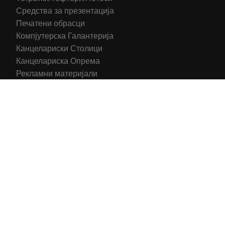
Средства за презентација
Печатени обрасци
Компјутерска Галантерија
Канцелариски Столици
Канцелариска Опрема
Рекламни материјали
Принтери
Кертриџи (Оригинал)
Тонери (Компатибилни)
2016-2025 All right reserved | Hosting and Development by
MSP Myserverplace
Со цел да ги персонализираме содржините и рекламите на
сајтот, да ги обезбедиме социјалните карактеристики и да
го анализираме нашиот сообраќај, користиме колачиња.
Исто така, ги споделуваме информациите за вашата
употреба на сајтот, со нашите партнери за социјални
медиуми, рекламирање и анализи.
Информации
Се согласувам