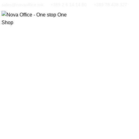
sales@novaoffice.mk
+389 2 6 14 14 80
+389 78 438 327
Кликнете за зголемување