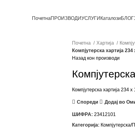
СИТЕ ПРОИЗВОДИ
Почетна
ПРОИЗВОДИ
УСЛУГИ
Каталози
БЛОГ
Почетна
Хартија
Компју
Компјутерска хартија 234 x
Назад кон производи
Компјутерска
Компјутерска хартија 234 x 
Спореди
Додај во Ом
ШИФРА:
23412101
Категорија:
Компјутерска/