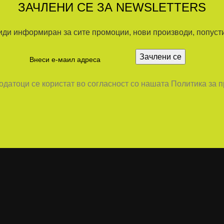
ЗАЧЛЕНИ СЕ ЗА NEWSLETTERS
иди информиран за сите промоции, нови производи, попусти.
датоци се користат во согласност со нашата Политика за 