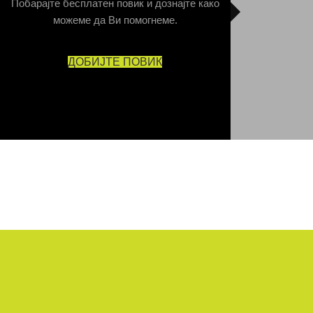
Побарајте бесплатен повик и дознајте како
можеме да Ви помогнеме.
ДОБИЈТЕ ПОВИК