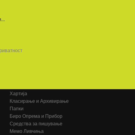
..
приватност
Категорија на производи
Хартија
Класирање и Архивирање
Папки
Биро Опрема и Прибор
Средства за пишување
Мемо Ливчиња