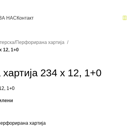
ЗА НАС
Контакт
терска/Перфорирана хартија
 12, 1+0
 хартија 234 x 12, 1+0
12, 1+0
илени
Перфорирана хартија