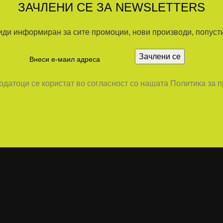
ЗАЧЛЕНИ СЕ ЗА NEWSLETTERS
иди информиран за сите промоции, нови производи, попусти.
датоци се користат во согласност со нашата Политика за 