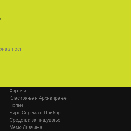
..
приватност
Категорија на производи
Хартија
Класирање и Архивирање
Папки
Биро Опрема и Прибор
Средства за пишување
Мемо Ливчиња