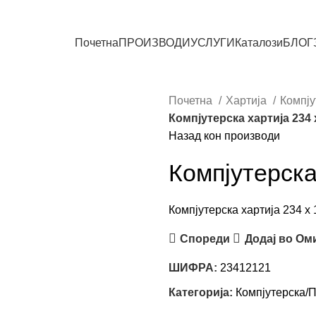
СИТЕ ПРОИЗВОДИ
Почетна
ПРОИЗВОДИ
УСЛУГИ
Каталози
БЛОГ
Почетна
Хартија
Компју
Компјутерска хартија 234 x
Назад кон производи
Компјутерска
Компјутерска хартија 234 x 
Спореди
Додај во Ом
ШИФРА:
23412121
Категорија:
Компјутерска/