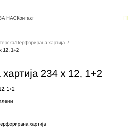
ЗА НАС
Контакт
терска/Перфорирана хартија
 12, 1+2
 хартија 234 x 12, 1+2
12, 1+2
илени
Перфорирана хартија