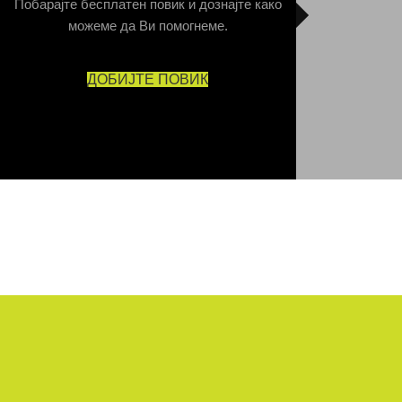
Побарајте бесплатен повик и дознајте како
можеме да Ви помогнеме.
ДОБИЈТЕ ПОВИК