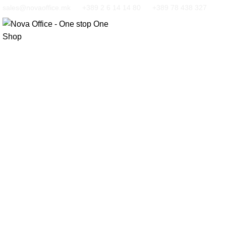
sales@novaoffice.mk
+389 2 6 14 14 80
+389 78 438 327
Кликнете за зголемување