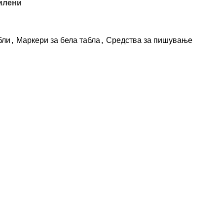
илени
бли
,
Маркери за бела табла
,
Средства за пишување