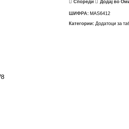
Спореди
Додај во Ом
ШИФРА:
MAS6412
Категории:
Додатоци за та
/8