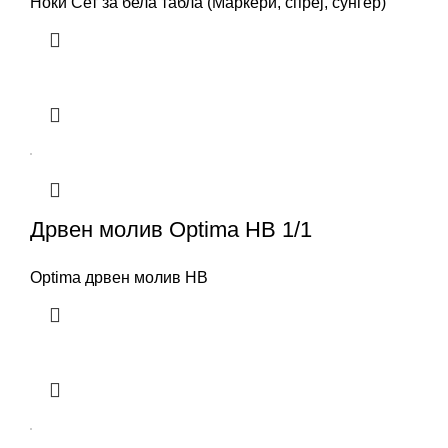
Ноки Сет за бела табла (Маркери, спреј, сунѓер)
Дрвен молив Optima HB 1/1
Optima дрвен молив HB