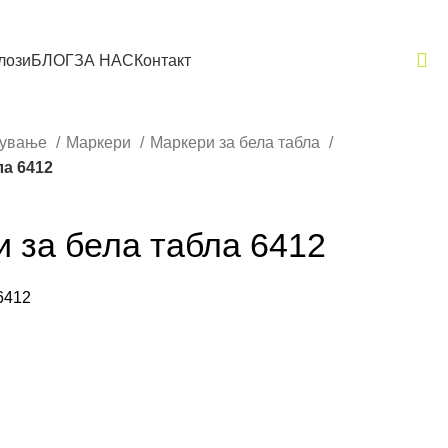
лози
БЛОГ
ЗА НАС
Контакт
шување
Маркери
Маркери за бела табла
ла 6412
 за бела табла 6412
6412