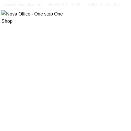
sales@novaoffice.mk
+389 2 6 14 14 80
+389 78 438 327
Кликнете за зголемување