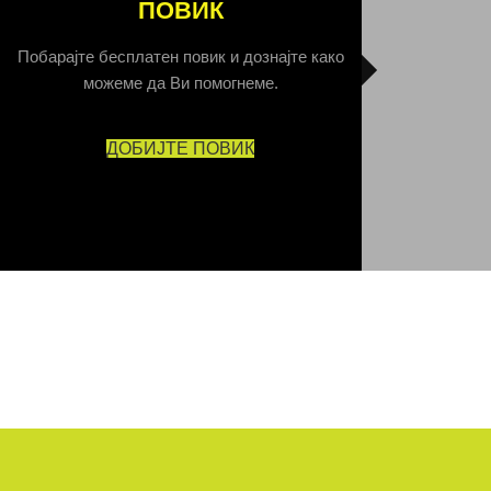
ПОВИК
Побарајте бесплатен повик и дознајте како
можеме да Ви помогнеме.
ДОБИЈТЕ ПОВИК