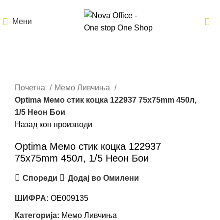
Мени
Кликнете за зголемување
Почетна
Мемо Ливчиња
Optima Мемо стик коцка 122937 75x75mm 450л,
1/5 Неон Бои
Назад кон производи
Optima Мемо стик коцка 122937
75x75mm 450л, 1/5 Неон Бои
Спореди
Додај во Омилени
ШИФРА:
OE009135
Категорија:
Мемо Ливчиња