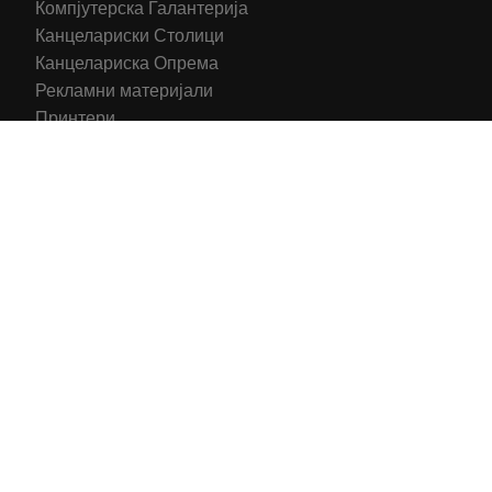
Компјутерска Галантерија
Канцелариски Столици
Канцелариска Опрема
Рекламни материјали
Принтери
Кертриџи (Оригинал)
Тонери (Компатибилни)
2016-2025 All right reserved | Hosting and Development by
MSP Myserverplace
Со цел да ги персонализираме содржините и рекламите на
сајтот, да ги обезбедиме социјалните карактеристики и да
го анализираме нашиот сообраќај, користиме колачиња.
Исто така, ги споделуваме информациите за вашата
употреба на сајтот, со нашите партнери за социјални
медиуми, рекламирање и анализи.
Информации
Се согласувам