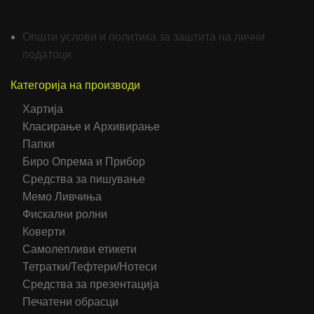
Општи услови и политика за заштита на лични
податоци
Категорија на производи
Хартија
Класирање и Архивирање
Папки
Биро Опрема и Прибор
Средства за пишување
Мемо Ливчиња
Фискални ролни
Коверти
Самолепливи етикети
Тетратки/Тефтери/Нотеси
Средства за презентација
Печатени обрасци