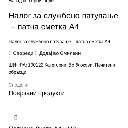
Назад кон производи
Налог за службено патување
– патна сметка А4
Налог за службено патување – патна сметка А4
Спореди
Додај во Омилени
ШИФРА:
100122
Категории:
Во блокови
,
Печатени
обрасци
Сподели:
Поврзани продукти