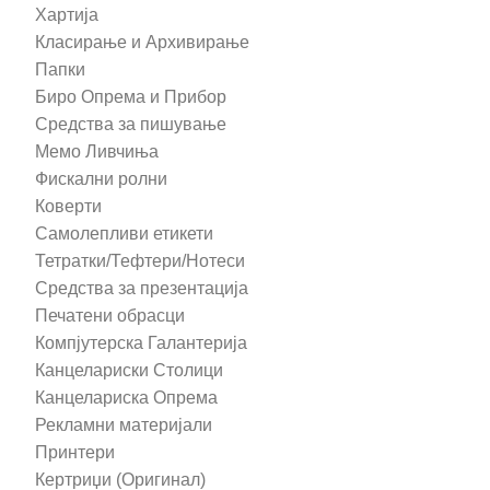
Хартија
Класирање и Архивирање
Папки
Биро Опрема и Прибор
Средства за пишување
Мемо Ливчиња
Фискални ролни
Коверти
Самолепливи етикети
Тетратки/Тефтери/Нотеси
Средства за презентација
Печатени обрасци
Компјутерска Галантерија
Канцелариски Столици
Канцелариска Опрема
Рекламни материјали
Принтери
Кертриџи (Оригинал)