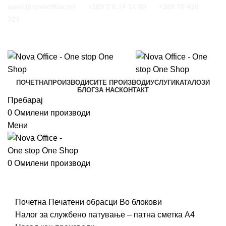
sales@novaoffice.mk
+389 2 6 14 14 80
+389 78 438
327
ПОЧЕТНА
ПРОИЗВОДИ
СИТЕ ПРОИЗВОДИ
УСЛУГИ
КАТАЛОЗИ
БЛОГ
ЗА НАС
КОНТАКТ
Пребарај
0
Омилени производи
Мени
0
Омилени производи
Кликнете за зголемување
Почетна
Печатени обрасци
Во блокови
Налог за службено патување – патна сметка А4