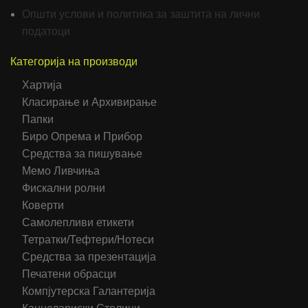
Општи услови и политика за заштита на лични
податоци
Категорија на производи
Хартија
Класирање и Архивирање
Папки
Биро Опрема и Прибор
Средства за пишување
Мемо Ливчиња
Фискални ролни
Коверти
Самолепливи етикети
Тетратки/Тефтери/Нотеси
Средства за презентација
Печатени обрасци
Компјутерска Галантерија