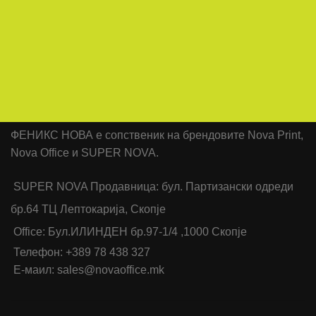
ФЕНИКС НОВА е сопственик на брендовите Nova Print,
Nova Office и SUPER NOVA.
SUPER NOVA Продавница: бул. Партизански одреди
бр.64 ТЦ Лептокарија, Скопје
Office: Бул.ИЛИНДЕН бр.97-1/4 ,1000 Скопје
Телефон: +389 78 438 327
Е-маил: sales@novaoffice.mk