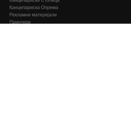
Канцелариски Столици
Канцелариска Опрема
Рекламни материјали
Принтери
Кертриџи (Оригинал)
Тонери (Компатибилни)
2016-2025 All right reserved | Hosting and Development by
MSP Myserverplace
Со цел да ги персонализираме содржините и рекламите на
сајтот, да ги обезбедиме социјалните карактеристики и да
го анализираме нашиот сообраќај, користиме колачиња.
Исто така, ги споделуваме информациите за вашата
употреба на сајтот, со нашите партнери за социјални
медиуми, рекламирање и анализи.
Информации
Се согласувам