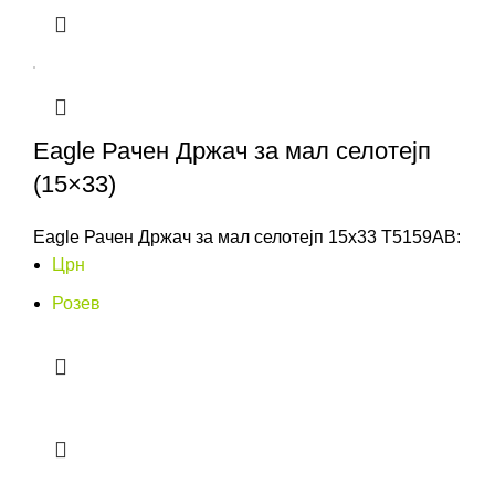
Eagle Рачен Држач за мал селотејп
(15×33)
Eagle Рачен Држач за мал селотејп 15x33 T5159AB:
Црн
Розев