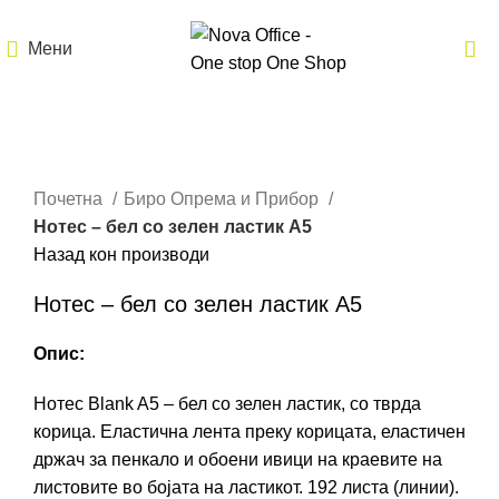
Мени
Кликнете за зголемување
Почетна
Биро Опрема и Прибор
Нотес – бел со зелен ластик A5
Назад кон производи
Нотес – бел со зелен ластик A5
Опис:
Нотес Blank A5 – бел со зелен ластик, со тврда
корица. Еластична лента преку корицата, еластичен
држач за пенкало и обоени ивици на краевите на
листовите во бојата на ластикот. 192 листа (линии).