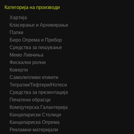
Категорија на производи
Хартија
Класирање и Архивирање
Папки
Биро Опрема и Прибор
Средства за пишување
Мемо Ливчиња
Фискални ролни
Коверти
Самолепливи етикети
Тетратки/Тефтери/Нотеси
Средства за презентација
Печатени обрасци
Компјутерска Галантерија
Канцелариски Столици
Канцелариска Опрема
Рекламни материјали