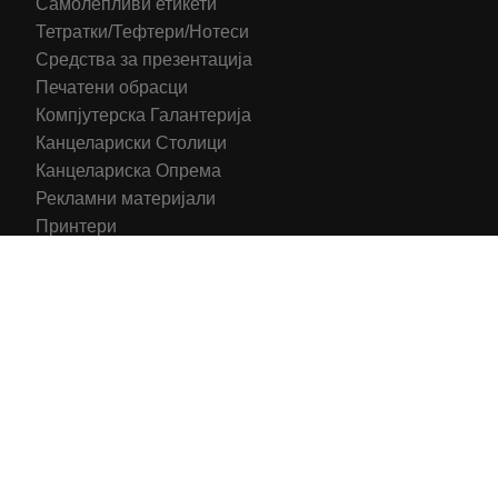
Самолепливи етикети
Тетратки/Тефтери/Нотеси
Средства за презентација
Печатени обрасци
Компјутерска Галантерија
Канцелариски Столици
Канцелариска Опрема
Рекламни материјали
Принтери
Кертриџи (Оригинал)
Тонери (Компатибилни)
2016-2025 All right reserved | Hosting and Development by
MSP Myserverplace
Со цел да ги персонализираме содржините и рекламите на
сајтот, да ги обезбедиме социјалните карактеристики и да
го анализираме нашиот сообраќај, користиме колачиња.
Исто така, ги споделуваме информациите за вашата
употреба на сајтот, со нашите партнери за социјални