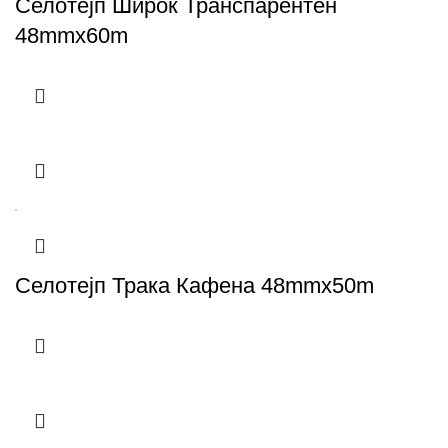
Селотејп Широк Транспарентен
48mmx60m
Селотејп Трака Кафена 48mmx50m