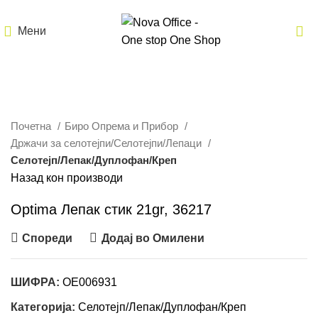
Мени
Кликнете за зголемување
Почетна
Биро Опрема и Прибор
Држачи за селотејпи/Селотејпи/Лепаци
Селотејп/Лепак/Дуплофан/Креп
Назад кон производи
Optima Лепак стик 21gr, 36217
Спореди
Додај во Омилени
ШИФРА:
OE006931
Категорија:
Селотејп/Лепак/Дуплофан/Креп