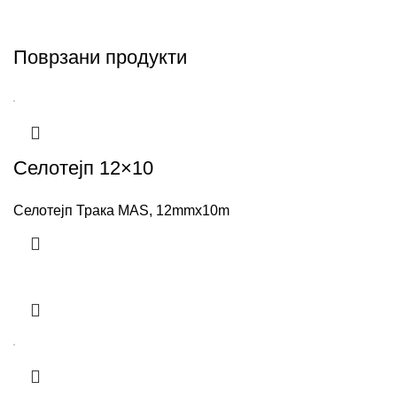
Поврзани продукти
Селотејп 12×10
Селотејп Трака MAS, 12mmx10m