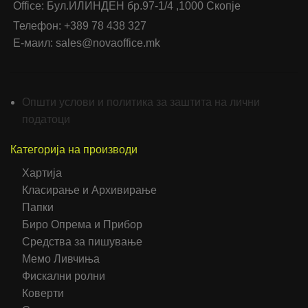
Office: Бул.ИЛИНДЕН бр.97-1/4 ,1000 Скопје
Телефон: +389 78 438 327
Е-маил: sales@novaoffice.mk
Општи услови и политика за заштита на лични
податоци
Категорија на производи
Хартија
Класирање и Архивирање
Папки
Биро Опрема и Прибор
Средства за пишување
Мемо Ливчиња
Фискални ролни
Коверти