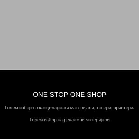
ONE STOP ONE SHOP
Голем избор на канцелариски материјали, тонери, принтери.
Голем избор на рекламни материјали