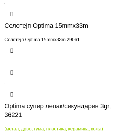
Селотејп Optima 15mmx33m
Селотејп Optima 15mmx33m 29061
Optima супер лепак/секундарен 3gr,
36221
(метал, дрво, гума, пластика, керамика, кожа)